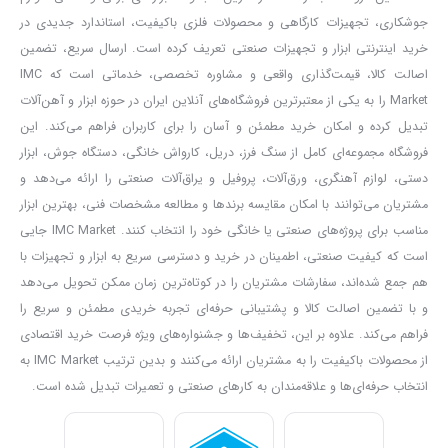
سوراخ کند؛ به همین دلیل موتور دریل یکی از
مهمترین اجزای دریل
جوشکاری، تجهیزات کارگاهی و محصولات فلزی باکیفیت، استاندارد جدیدی در
است. موتور، آرمیچر و بالشتک
دریل چکشی 1050 وات آروا ۵۳۱۵
از
خرید اینترنتی ابزار و تجهیزات صنعتی تعریف کرده است. ارسال سریع، تضمین
قدرت بالایی برخوردار است.
اصالت کالا، قیمت‌گذاری واقعی و مشاوره تخصصی، خدماتی است که IMC
با توجه به اینکه آرمیچر های این دریل، سیم پیچی ۱۰۰ درصد مسی دارند؛
Market را به یکی از معتبرترین فروشگاه‌های آنلاین ایران در حوزه ابزار و آهن‌آلات
تبدیل کرده و امکان خرید مطمئن و آسان را برای کاربران فراهم می‌کند. این
تا القای مغناطیسی به راحتی صورت گیرد و یک عایق حرارتی مقاوم و
فروشگاه مجموعه‌ای کامل از سنگ فرز، دریل، کارواش خانگی، دستگاه جوش، ابزار
رسانایی قوی را به وجود آورند. این موارد در کارکرد موتور نیز تاثیرگذار
دستی، لوازم آهنگری، ورق‌آلات، پروفیل و یراق‌آلات صنعتی را ارائه می‌دهد و
است و باعث می شود قدرت بالا در زمان سوراخکاری سطوح مختلف
مشتریان می‌توانند با امکان مقایسه برندها و مطالعه مشخصات فنی، بهترین ابزار
داشته باشیم.
مناسب برای پروژه‌های صنعتی یا خانگی خود را انتخاب کنند. IMC Market جایی
سرعت چرخش از عوامل مهمی است که در انتخاب دریل تاثیر دارد و زمانی
است که کیفیت صنعتی، اطمینان در خرید و دسترسی سریع به ابزار و تجهیزات با
هم جمع شده‌اند، سفارشات مشتریان را در کوتاه‌ترین زمان ممکن تحویل می‌دهد
که دریل دارای بیشترین سرعت است به ما این امکان را می دهد که
و با تضمین اصالت کالا و پشتیبانی حرفه‌ای تجربه خریدی مطمئن و سریع را
کارهای سوراخکاری را در مدت زمان کمی با بهترین کیفیت انجام
فراهم می‌کند. علاوه بر این، تخفیف‌ها و جشنواره‌های ویژه فرصت خرید اقتصادی
دهیم.
دریل گیربکسی ۵۳۱۵
از جمله ابزارهای برقی است که با کمک آن
از محصولات باکیفیت را به مشتریان ارائه می‌کنند و بدین ترتیب IMC Market به
می توانیم تجربه بی نظیری را هنگام کار داشته باشیم.
انتخاب حرفه‌ای‌ها و علاقه‌مندان به کارهای صنعتی و تعمیرات تبدیل شده است.
در هنگام کار با دریل حتما گرد و خاک و ذرات ریز معلق به وجود می آید که