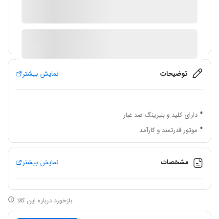
در انبار موجود نمی باشد
ارسال توسط IMC Market
آیا قیمت مناسب تری سراغ دارید؟
توضیحات
نمایش بیشتر
دارای کلید و بلبرینگ ضد غبار
موتور قدرتمند و کارآمد
سیم پیچی آرمیچر و بالشتک %100 مس
جنس سیم استاندارد (VDE)
مشخصات
نمایش بیشتر
مجهز به کلید دیمردار
دارای بدنه ضد تعریق
بازخورد درباره این کالا
دسته نرم جهت سهولت کاربرد