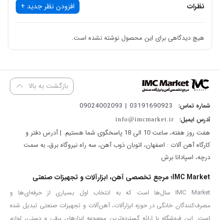
دارای پوسته گیربکس فلزی
نظرات
افزودن نظر جدید +
دریل چکشی 1050 وات آروا ۵۳۱۵
یکی از
انواع دریل
صنعتی با توان بالا
هیچ دیدگاهی برای این محصول نوشته نشده است.
است که با کمک آن می توانیم عملیات های سوراخکاری در سطوح مختلف
را انجام دهیم. در ادامه به توضیحات کامل این محصول آروا می پردازیم.
توان قدرتی
دریل گیربکسی ۵۳۱۵ آروا
۱۰۵۰ وات و دارای موتور گیربکسی
بازگشت به بالا
با ۲ سرعت بی باری متفاوت ۱۱۰۰ و ۲۸۰۰ دور بر دقیقه است که با ۱۲ ماه
03191690923 | 09024002093
شماره تماس:
گارانتی به بازار عرضه می شود. این دریل برقی آروا با قابلیت سوراخکاری
آدرس ایمیل:
info@imcmarket.ir
در مواد و متریال های مختلف این امکان را به کاربر می دهد که بیشترین
هفت روز هفته، ساعت 10 الی 18 پاسخگوی شما هستیم. | آدرس دفتر و
قدرت سوراخکاری را در عملیات های ساختمانی، تاسیساتی و… در اختیار
کارگاه آهن آلات : اصفهان، اتوبان ذوب آهن، سه راه نیروگاه برق، به سمت
درچه، اسپادانا برش
داشته باشیم. قطر سه نظام
دریل چکشی ۵۳۱۵ آروا
۱۳ میلیمتر و نوع آن
آچاری است.
IMC Market؛ مرجع تخصصی آهن، ابزارآلات و تجهیزات صنعتی
قدرت سوراخکاری برای همه ما از اهمیت بالایی برخوردار است و می
IMC Market سال‌ها است که به انتخاب اول بسیاری از حرفه‌ای‌ها و
خواهیم یک دریل داشته باشیم که با توان بالا متریال های مختلف را
مصرف‌کنندگان خانگی در حوزه ابزارآلات، آهن‌آلات و تجهیزات صنعتی تبدیل شده
است. این فروشگاه با ارائه گسترده‌ترین مجموعه ابزارهای برقی و دستی، لوازم