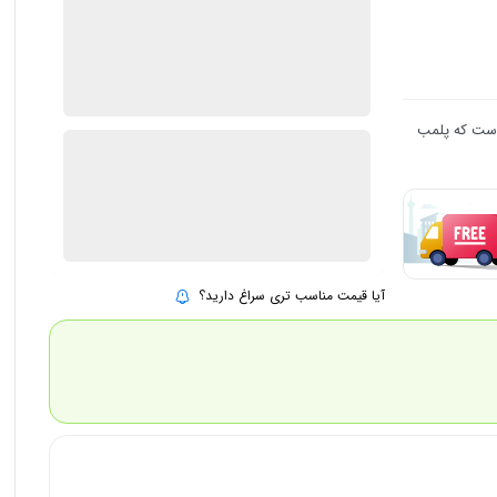
3 در انبار
ارسال توسط IMC Market
٪
2
880.000
 است که پلمب
865.000
تومان
بروزرسانی قیمت:
25 تیر 1405
افزودن به سبد خرید
آیا قیمت مناسب تری سراغ دارید؟