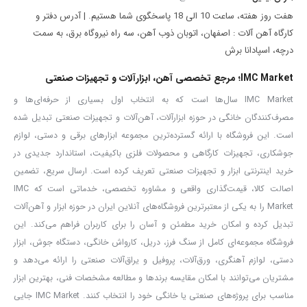
هفت روز هفته، ساعت 10 الی 18 پاسخگوی شما هستیم. | آدرس دفتر و
مناسب برای نصب روی سطوح
:
کارگاه آهن آلات : اصفهان، اتوبان ذوب آهن، سه راه نیروگاه برق، به سمت
درچه، اسپادانا برش
بتنی
IMC Market؛ مرجع تخصصی آهن، ابزارآلات و تجهیزات صنعتی
IMC Market سال‌ها است که به انتخاب اول بسیاری از حرفه‌ای‌ها و
آجری
مصرف‌کنندگان خانگی در حوزه ابزارآلات، آهن‌آلات و تجهیزات صنعتی تبدیل شده
است. این فروشگاه با ارائه گسترده‌ترین مجموعه ابزارهای برقی و دستی، لوازم
سفالی
جوشکاری، تجهیزات کارگاهی و محصولات فلزی باکیفیت، استاندارد جدیدی در
خرید اینترنتی ابزار و تجهیزات صنعتی تعریف کرده است. ارسال سریع، تضمین
اصالت کالا، قیمت‌گذاری واقعی و مشاوره تخصصی، خدماتی است که IMC
گچی
Market را به یکی از معتبرترین فروشگاه‌های آنلاین ایران در حوزه ابزار و آهن‌آلات
تبدیل کرده و امکان خرید مطمئن و آسان را برای کاربران فراهم می‌کند. این
مناسب برای
: نصابان حرفه‌ای، تکنسین‌ها، پروژه‌های ساختمانی، کاربردهای
فروشگاه مجموعه‌ای کامل از سنگ فرز، دریل، کارواش خانگی، دستگاه جوش، ابزار
خانگی
دستی، لوازم آهنگری، ورق‌آلات، پروفیل و یراق‌آلات صنعتی را ارائه می‌دهد و
مشتریان می‌توانند با امکان مقایسه برندها و مطالعه مشخصات فنی، بهترین ابزار
مزیت اقتصادی
برای استفاده انبوه در پروژه‌ها و کارگاه‌ها
مناسب برای پروژه‌های صنعتی یا خانگی خود را انتخاب کنند. IMC Market جایی