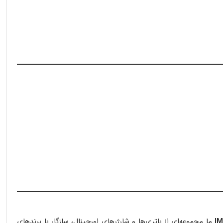
IM
ما مجموعه‌ای از باتری‌ها و شارژرهای اورجینال، سازگار با برندهای