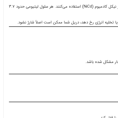
باتری دریل شارژی مثل قلب تپنده دستگاه عمل می‌کند. در مدل‌های مدرن، باتری‌ها از نوع لیتیوم یونی (Li-ion) هستند و مدل‌های قدیمی‌تر از نیکل کادمیوم (NiCd) استفاده می‌کنند. هر سلول لیتیومی حدود ۳.۷
زی یا تخلیه انرژی رخ دهد، دریل شما ممکن است اصلاً شارژ نشود.
چار مشکل شده باشد.
ا قفل کند.