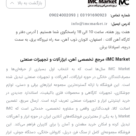
بازگشت به بالا
03191690923 | 09024002093
شماره تماس:
آدرس ایمیل:
info@imcmarket.ir
هفت روز هفته، ساعت 10 الی 18 پاسخگوی شما هستیم. | آدرس دفتر و
کارگاه آهن آلات : اصفهان، اتوبان ذوب آهن، سه راه نیروگاه برق، به سمت
درچه، اسپادانا برش
IMC Market؛ مرجع تخصصی آهن، ابزارآلات و تجهیزات صنعتی
IMC Market سال‌ها است که به انتخاب اول بسیاری از حرفه‌ای‌ها و
مصرف‌کنندگان خانگی در حوزه ابزارآلات، آهن‌آلات و تجهیزات صنعتی تبدیل شده
است. این فروشگاه با ارائه گسترده‌ترین مجموعه ابزارهای برقی و دستی، لوازم
جوشکاری، تجهیزات کارگاهی و محصولات فلزی باکیفیت، استاندارد جدیدی در
خرید اینترنتی ابزار و تجهیزات صنعتی تعریف کرده است. ارسال سریع، تضمین
اصالت کالا، قیمت‌گذاری واقعی و مشاوره تخصصی، خدماتی است که IMC
Market را به یکی از معتبرترین فروشگاه‌های آنلاین ایران در حوزه ابزار و آهن‌آلات
تبدیل کرده و امکان خرید مطمئن و آسان را برای کاربران فراهم می‌کند. این
فروشگاه مجموعه‌ای کامل از سنگ فرز، دریل، کارواش خانگی، دستگاه جوش، ابزار