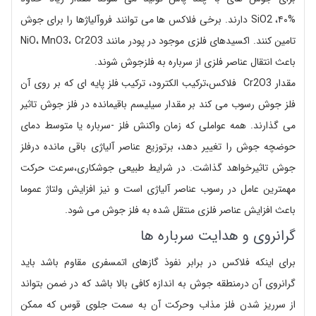
%۴۰، SiO2 دارند. برخی فلاکس ها می توانند فروآلیاژها را برای جوش
تامین کنند. اکسیدهای فلزی موجود در پودر مانند NiO، MnO3، Cr2O3
باعث انتقال عناصر فلزی از سرباره به فلزجوش شوند.
مقدار Cr2O3 فلاکس،ترکیب الکترود، ترکیب فلز پایه ای که بر روی آن
فلز جوش رسوب می کند بر مقدار سیلیسم باقیمانده در فلز جوش تاثیر
می گذارند. همه عواملی که زمان واکنش فلز -سرباره یا متوسط دمای
حوضچه جوش را تغییر دهد، برتوزیع عناصر آلیاژی باقی مانده درفلز
جوش تاثیرخواهد گذاشت. در شرایط طبیعی جوشکاری،سرعت حرکت
مهمترین عامل در رسوب عناصر آلیاژی است و نیز افزایش ولتاژ عموما
باعث افزایش عناصر فلزی منتقل شده به فلز جوش می شود.
گرانروی و هدایت سرباره ها
برای اینکه فلاکس در برابر نفوذ گازهای اتمسفری مقاوم باشد باید
گرانروی آن درمنطقه جوش به اندازه کافی بالا باشد که در ضمن بتواند
از سرریز شدن فلز مذاب وحرکت آن به سمت جلوی قوس که ممکن