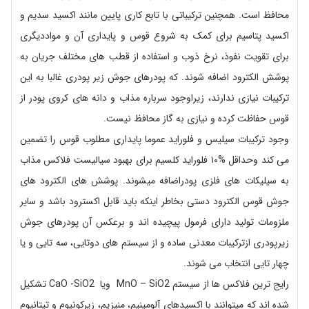
محافظ است. همچنین ترکیباتی با تابع کاری پایین مانند اکسید سدیم و
اکسید پتاسیم برای کمک به شروع قوس و پایداری آن و مواددیگری
برای تقویت نفوذ، نرخ ذوب و استفاده از قطب های مختلف جریان به
پوشش الکترود اضافه شوند. که پودرهای جوش زیر پودری غالبا به این
ترکیبات نیازی ندارند، زیراوجود سرباره مذاب و دانه های کروی پودر از
قوس حفاظت کرده و نیازی به گاز محافظ نیست.
وجود ترکیبات سیلیس و فلوراید عموما پایداری مطلوب قوس را تضمین
می کند وحداقل %۱۰ فلوراید کلسیم برای بهبود سیالیست فلاکس مذاب
به سیلیکات های فلزی پودراضافه میشوند. پوشش های الکترود های
جوش قوس الکترود دستی بخاطر اینکه باید قابل اکسترود باشد و سایر
ملزومات تولید دارای فرمول پیچیده اند و برعکس آن پودرهای جوش
زیرپودری ازترکیبات معدنی ساده و از سیستم های دوتایی، سه تایی و یا
چهار تایی انتخاب می شوند.
رایج ترین فلاکس ها از سیستم MnO – SiO2 ویا CaO -SiO2 تشکیل
شده اند که میتوانند با اکسیدهای آلومینیم، منیزیم، زیرکونیوم و تیتانیوم