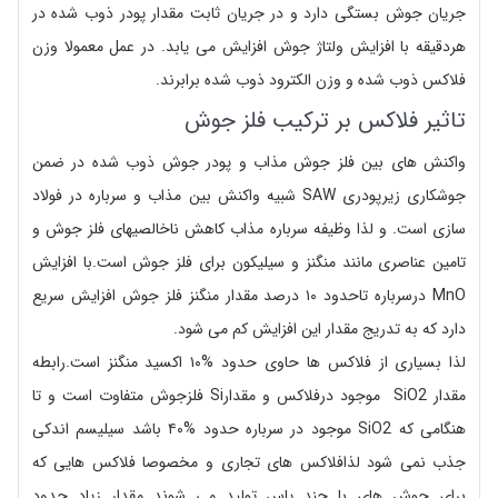
جریان جوش بستگی دارد و در جریان ثابت مقدار پودر ذوب شده در
هردقیقه با افزایش ولتاژ جوش افزایش می یابد. در عمل معمولا وزن
فلاکس ذوب شده و وزن الکترود ذوب شده برابرند.
تاثیر فلاکس بر ترکیب فلز جوش
واکنش های بین فلز جوش مذاب و پودر جوش ذوب شده در ضمن
جوشکاری زیرپودری SAW شبیه واکنش بین مذاب و سرباره در فولاد
سازی است. و لذا وظیفه سرباره مذاب کاهش ناخالصیهای فلز جوش و
تامین عناصری مانند منگنز و سیلیکون برای فلز جوش است.با افزایش
MnO درسرباره تاحدود ۱۰ درصد مقدار منگنز فلز جوش افزایش سریع
دارد که به تدریج مقدار این افزایش کم می شود.
لذا بسیاری از فلاکس ها حاوی حدود %۱۰ اکسید منگنز است.رابطه
مقدار SiO2 موجود درفلاکس و مقدارSi فلزجوش متفاوت است و تا
هنگامی که SiO2 موجود در سرباره حدود %۴۰ باشد سیلیسم اندکی
جذب نمی شود لذافلاکس های تجاری و مخصوصا فلاکس هایی که
برای جوش های با چند پاس تولید می شوند مقدار زیاد حدود