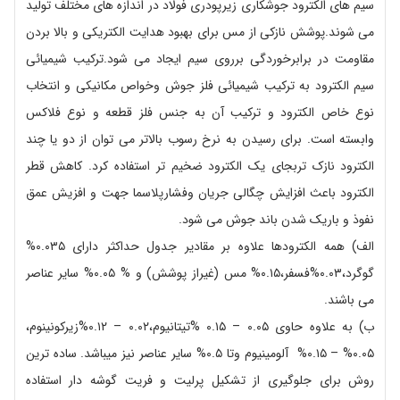
سیم های الکترود جوشکاری زیرپودری فولاد در اندازه های مختلف تولید
می شوند.پوشش نازکی از مس برای بهبود هدایت الکتریکی و بالا بردن
مقاومت در برابرخوردگی برروی سیم ایجاد می شود.ترکیب شیمیائی
سیم الکترود به ترکیب شیمیائی فلز جوش وخواص مکانیکی و انتخاب
نوع خاص الکترود و ترکیب آن به جنس فلز قطعه و نوع فلاکس
وابسته است. برای رسیدن به نرخ رسوب بالاتر می توان از دو یا چند
الکترود نازک تربجای یک الکترود ضخیم تر استفاده کرد. کاهش قطر
الکترود باعث افزایش چگالی جریان وفشارپلاسما جهت و افزیش عمق
نفوذ و باریک شدن باند جوش می شود.
الف) همه الکترودها علاوه بر مقادیر جدول حداکثر دارای ۰.۰۳۵%
گوگرد،۰.۰۳%فسفر،۰.۱۵% مس (غیراز پوشش) و % ۰.۰۵% سایر عناصر
می باشند.
ب) به علاوه حاوی ۰.۰۵ – ۰.۱۵ %تیتانیوم،۰.۰۲ – ۰.۱۲%زیرکونینوم،
۰.۰۵% – ۰.۱۵% آلومینیوم وتا ۰.۵% سایر عناصر نیز میباشد. ساده ترین
روش برای جلوگیری از تشکیل پرلیت و فریت گوشه دار استفاده