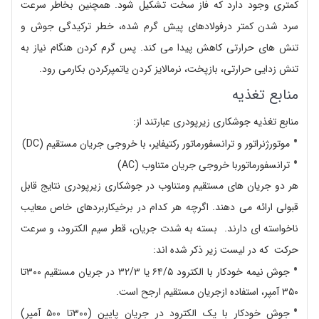
کمتری وجود دارد که فاز سخت تشکیل شود. همچنین بخاطر سرعت
سرد شدن کمتر درفولادهای پیش گرم شده، خطر ترکیدگی جوش و
تنش های حرارتی کاهش پیدا می کند. پس گرم کردن هنگام نیاز به
تنش زدایی حرارتی، بازپخت، نرمالایز کردن یاتمپرکردن بکارمی رود.
منابع تغذیه
منابع تغذیه جوشکاری زیرپودری عبارتند از:
موتورژنراتور و ترانسفورماتور رکتیفایر، با خروجی جریان مستقیم (DC)
ترانسفورماتوربا خروجی جریان متناوب (AC)
هر دو جریان های مستقیم ومتناوب در جوشکاری زیرپودری نتایج قابل
قبولی ارائه می دهند. اگرچه هر کدام در برخیکاربردهای خاص معایب
ناخواسته ای دارند. بسته به شدت جریان، قطر سیم الکترود، و سرعت
حرکت که در لیست زیر ذکر شده اند:
جوش نیمه خودکار با الکترود ۶۴/۵ یا ۳۲/۳ در جریان مستقیم ۳۰۰تا
۳۵۰ آمپر، استفاده ازجریان مستقیم ارجح است.
جوش خودکار با یک الکترود در جریان پایین (۳۰۰تا ۵۰۰ آمپر)