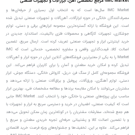
IMC Market؛ مرجع تخصصی آهن، ابزارآلات و تجهیزات صنعتی
جنس کابل: تمام مس با قطر 15 میلی‌متر برای انتقال جریان بهتر
IMC Market سال‌ها است که به انتخاب اول بسیاری از حرفه‌ای‌ها و
گیره‌های تماما مس برای اتصال محکم و مطمئن
مصرف‌کنندگان خانگی در حوزه ابزارآلات، آهن‌آلات و تجهیزات صنعتی تبدیل شده
لحیم مقاوم بین کابل و گیره برای دوام و عمر بالا
است. این فروشگاه با ارائه گسترده‌ترین مجموعه ابزارهای برقی و دستی، لوازم
طول کابل: 2.5 متر، مناسب برای انواع خودرو
جوشکاری، تجهیزات کارگاهی و محصولات فلزی باکیفیت، استاندارد جدیدی در
مناسب برای اتصال باتری به باتری با جریان 500 آمپر
خرید اینترنتی ابزار و تجهیزات صنعتی تعریف کرده است. ارسال سریع، تضمین
اصالت کالا، قیمت‌گذاری واقعی و مشاوره تخصصی، خدماتی است که IMC
Market را به یکی از معتبرترین فروشگاه‌های آنلاین ایران در حوزه ابزار و آهن‌آلات
تبدیل کرده و امکان خرید مطمئن و آسان را برای کاربران فراهم می‌کند. این
فروشگاه مجموعه‌ای کامل از سنگ فرز، دریل، کارواش خانگی، دستگاه جوش، ابزار
دستی، لوازم آهنگری، ورق‌آلات، پروفیل و یراق‌آلات صنعتی را ارائه می‌دهد و
مشتریان می‌توانند با امکان مقایسه برندها و مطالعه مشخصات فنی، بهترین ابزار
مناسب برای پروژه‌های صنعتی یا خانگی خود را انتخاب کنند. IMC Market جایی
است که کیفیت صنعتی، اطمینان در خرید و دسترسی سریع به ابزار و تجهیزات با
هم جمع شده‌اند، سفارشات مشتریان را در کوتاه‌ترین زمان ممکن تحویل می‌دهد
و با تضمین اصالت کالا و پشتیبانی حرفه‌ای تجربه خریدی مطمئن و سریع را
فراهم می‌کند. علاوه بر این، تخفیف‌ها و جشنواره‌های ویژه فرصت خرید اقتصادی