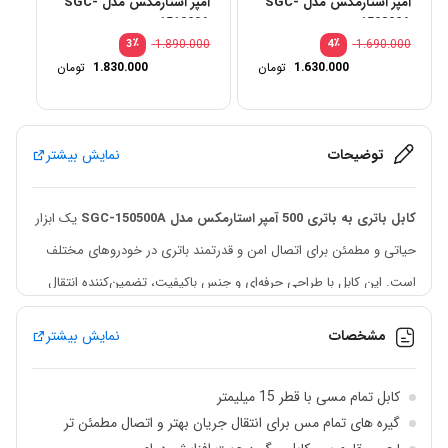
آمپر استارمکس مدل SGC-
آمپر استارمکس مدل SGC-
151000A
150800A
٪
1.890.000
٪
1.690.000
3
4
1.630.000
تومان
1.830.000
تومان
توضیحات
نمایش بیشتر
کابل باتری به باتری 500 آمپر استارمکس مدل SGC-150500A
یک ابزار
حیاتی و مطمئن برای اتصال امن و قدرتمند باتری در خودروهای مختلف
است. این کابل با طراحی حرفه‌ای و جنس باکیفیت، تضمین‌کننده انتقال
جریان بهتر و اتصال مطمئن در هر شرایطی است.
مشخصات
نمایش بیشتر
این کابل دارای
قطر 15 میلی‌متر
است که نشان‌دهنده توان بالا و انتقال
جریان مطلوب است.
گیره‌های تمام مس
که در انتهای کابل قرار دارند،
کابل تمام مسی با قطر 15 میلیمتر
نقش موثری در برقراری تماس پایدار و انتقال جریان بهتر دارند و از لحاظ
گیره های تمام مس برای انتقال جریان بهتر و اتصال مطمئن تر
دوام و عایق بودن، در سطح عالی قرار دارند. به منظور افزایش عمر مفید و