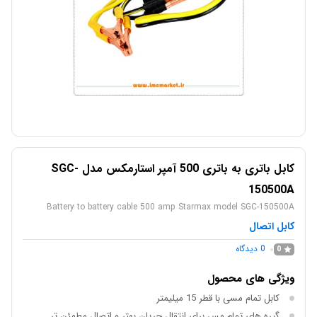
کابل باتری به باتری 500 آمپر استارمکس مدل SGC-
150500A
Battery to battery cable 500 amp Starmax model SGC-150500A
کابل اتصال
0
دیدگاه
0
ویژگی های محصول
کابل تمام مسی با قطر 15 میلیمتر
گیره های تمام مس برای انتقال جریان بهتر و اتصال مطمئن تر