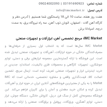
03191690923 | 09024002093
شماره تماس:
در مقابل، بخش میانی چکش نرم‌تر طراحی شده تا تنش‌های واردشده را
آدرس ایمیل:
info@imcmarket.ir
جذب کرده و احتمال ترک‌خوردگی یا شکستگی به حداقل برسد. این ساختار
هفت روز هفته، ساعت 10 الی 18 پاسخگوی شما هستیم. | آدرس دفتر و
هوشمند، تعادل ایده‌آلی میان مقاومت و انعطاف ایجاد می‌کند.
کارگاه آهن آلات : اصفهان، اتوبان ذوب آهن، سه راه نیروگاه برق، به سمت
دسته فایبرگلاس ارگونومیک؛ کنترل بالا و ایمنی بیشتر
درچه، اسپادانا برش
دسته چکش از
فایبرگلاس تقویت‌شده
ساخته شده که علاوه بر وزن
IMC Market؛ مرجع تخصصی آهن، ابزارآلات و تجهیزات صنعتی
مناسب، مقاومت بالایی در برابر ضربه و فشار دارد. روکش ضدلغزش و
IMC Market سال‌ها است که به انتخاب اول بسیاری از حرفه‌ای‌ها و
مصرف‌کنندگان خانگی در حوزه ابزارآلات، آهن‌آلات و تجهیزات صنعتی تبدیل شده
ضدتعریق روی دسته، کنترل کامل ابزار را حتی در شرایط کاری سخت
است. این فروشگاه با ارائه گسترده‌ترین مجموعه ابزارهای برقی و دستی، لوازم
فراهم کرده و از خستگی دست در استفاده‌های طولانی جلوگیری می‌کند.
جوشکاری، تجهیزات کارگاهی و محصولات فلزی باکیفیت، استاندارد جدیدی در
اتصال ایمن با چسب Epoxy Resin
خرید اینترنتی ابزار و تجهیزات صنعتی تعریف کرده است. ارسال سریع، تضمین
اصالت کالا، قیمت‌گذاری واقعی و مشاوره تخصصی، خدماتی است که IMC
برای افزایش ایمنی و جلوگیری از لق شدن یا جدا شدن سر چکش، در
Market را به یکی از معتبرترین فروشگاه‌های آنلاین ایران در حوزه ابزار و آهن‌آلات
مدل ۴۲۳۴ از
چسب تخصصی اپوکسی (Epoxy Resin)
استفاده شده
تبدیل کرده و امکان خرید مطمئن و آسان را برای کاربران فراهم می‌کند. این
است. این اتصال مستحکم، مقاومت بالایی در برابر فشار، حرارت و رطوبت
فروشگاه مجموعه‌ای کامل از سنگ فرز، دریل، کارواش خانگی، دستگاه جوش، ابزار
دارد و خیال کاربر را در استفاده‌های سنگین کاملاً راحت می‌کند.
دستی، لوازم آهنگری، ورق‌آلات، پروفیل و یراق‌آلات صنعتی را ارائه می‌دهد و