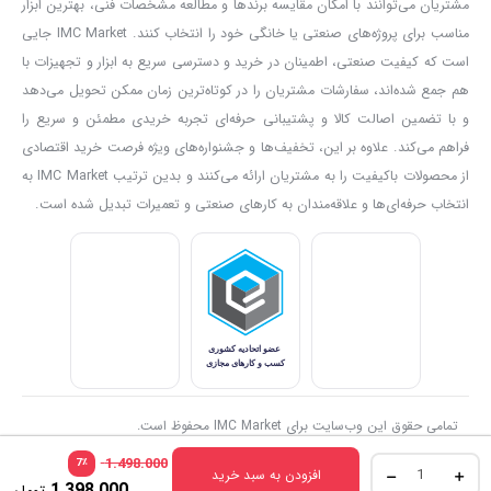
مشتریان می‌توانند با امکان مقایسه برندها و مطالعه مشخصات فنی، بهترین ابزار
پوشش رنگ کوره‌ای؛ محافظت در برابر زنگ‌زدگی
مناسب برای پروژه‌های صنعتی یا خانگی خود را انتخاب کنند. IMC Market جایی
بدنه چکش با
رنگ کوره‌ای مقاوم
پوشش داده شده تا در برابر رطوبت،
است که کیفیت صنعتی، اطمینان در خرید و دسترسی سریع به ابزار و تجهیزات با
هم جمع شده‌اند، سفارشات مشتریان را در کوتاه‌ترین زمان ممکن تحویل می‌دهد
خوردگی و زنگ‌زدگی عملکرد مطلوبی داشته باشد. همچنین قسمت‌های
و با تضمین اصالت کالا و پشتیبانی حرفه‌ای تجربه خریدی مطمئن و سریع را
ماشین‌کاری‌شده دارای روکش محافظ هستند تا ابزار حتی در محیط‌های
فراهم می‌کند. علاوه بر این، تخفیف‌ها و جشنواره‌های ویژه فرصت خرید اقتصادی
کاری سخت، کیفیت و ظاهر خود را حفظ کند.
از محصولات باکیفیت را به مشتریان ارائه می‌کنند و بدین ترتیب IMC Market به
انتخاب حرفه‌ای از IMC Market
انتخاب حرفه‌ای‌ها و علاقه‌مندان به کارهای صنعتی و تعمیرات تبدیل شده است.
چکش مهندسی ۱۰۰۰ گرمی آروا مدل ۴۲۳۴، گزینه‌ای ایده‌آل برای
مهندسان، صنعتگران و تکنسین‌هایی است که به دنبال ابزاری قدرتمند،
ایمن و بادوام هستند. خرید این محصول از
IMC Market
یعنی انتخاب
کیفیت حرفه‌ای، عمر طولانی و عملکرد مطمئن در سخت‌ترین شرایط کاری.
تمامی حقوق این وب‌سایت برای IMC Market محفوظ است.
1.498.000
٪
7
افزودن به سبد خرید
1.398.000