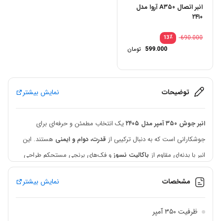
انبر اتصال A۳۵۰ آروا مدل
۲۴۱۰
٪
690.000
13
599.000
تومان
توضیحات
نمایش بیشتر
انبر جوش ۳۵۰ آمپر مدل ۲۴۰۵
یک انتخاب مطمئن و حرفه‌ای برای
جوشکارانی است که به دنبال ترکیبی از
قدرت، دوام و ایمنی
هستند. این
انبر با بدنه‌ای مقاوم از
باکالیت نسوز
و فک‌های برنجی مستحکم طراحی
شده و برای اجرای جوش‌های دقیق با جریان پایدار ایده‌آل است. ساختار
مشخصات
نمایش بیشتر
این محصول به گونه‌ای است که در شرایط سخت محیط‌های صنعتی،
کارگاهی و پروژه‌های عمرانی عملکرد قابل اتکایی ارائه می‌دهد.
ظرفیت ۳۵۰ آمپر
در
IMC Market
ما فقط محصولاتی را ارائه می‌دهیم که از نظر کیفیت،