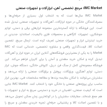
الکتریکی عالی و دوام بالا.
IMC Market؛ مرجع تخصصی آهن، ابزارآلات و تجهیزات صنعتی
✅
فنر گالوانیزه مقاوم
IMC Market سال‌ها است که به انتخاب اول بسیاری از حرفه‌ای‌ها و
دارای کشش مناسب، ضدزنگ و ضدحرارت، با عملکرد نرم و بی‌صدا در باز و
مصرف‌کنندگان خانگی در حوزه ابزارآلات، آهن‌آلات و تجهیزات صنعتی تبدیل شده
بسته شدن انبر.
است. این فروشگاه با ارائه گسترده‌ترین مجموعه ابزارهای برقی و دستی، لوازم
✅
طراحی ارگونومیک و خوش‌دست
جوشکاری، تجهیزات کارگاهی و محصولات فلزی باکیفیت، استاندارد جدیدی در
جلوگیری از خستگی دست در استفاده طولانی‌مدت و ایجاد حس تسلط
خرید اینترنتی ابزار و تجهیزات صنعتی تعریف کرده است. ارسال سریع، تضمین
اصالت کالا، قیمت‌گذاری واقعی و مشاوره تخصصی، خدماتی است که IMC
بیشتر در فرآیند جوشکاری.
Market را به یکی از معتبرترین فروشگاه‌های آنلاین ایران در حوزه ابزار و آهن‌آلات
✅
مقاوم در برابر شرایط سخت کاری
تبدیل کرده و امکان خرید مطمئن و آسان را برای کاربران فراهم می‌کند. این
با توجه به طراحی صنعتی، این انبر در برابر گردوغبار، حرارت و ضربه عملکرد
فروشگاه مجموعه‌ای کامل از سنگ فرز، دریل، کارواش خانگی، دستگاه جوش، ابزار
پایداری دارد.
دستی، لوازم آهنگری، ورق‌آلات، پروفیل و یراق‌آلات صنعتی را ارائه می‌دهد و
مشتریان می‌توانند با امکان مقایسه برندها و مطالعه مشخصات فنی، بهترین ابزار
چرا از IMC Market خرید کنیم؟
مناسب برای پروژه‌های صنعتی یا خانگی خود را انتخاب کنند. IMC Market جایی
است که کیفیت صنعتی، اطمینان در خرید و دسترسی سریع به ابزار و تجهیزات با
🔒
ضمانت اصالت و سلامت فیزیکی کالا
هم جمع شده‌اند، سفارشات مشتریان را در کوتاه‌ترین زمان ممکن تحویل می‌دهد
و با تضمین اصالت کالا و پشتیبانی حرفه‌ای تجربه خریدی مطمئن و سریع را