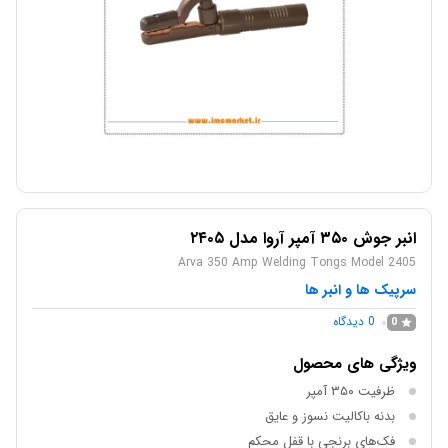
انبر جوش ۳۵۰ آمپر آروا مدل ۲۴۰۵
Arva 350 Amp Welding Tongs Model 2405
سرپیک ها و انبر ها
0
دیدگاه
0
ویژگی های محصول
ظرفیت ۳۵۰ آمپر
بدنه باکالیت نسوز و عایق
فک‌های برنجی با قفل محکم