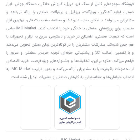
فروشگاه مجموعه‌ای کامل از سنگ فرز، دریل، کارواش خانگی، دستگاه جوش، ابزار
موتور
دریل مدل ۵۳۵۰ آروا
۲۸۰ وات، تک سرعته و بسیار قوی است.
دستی، لوازم آهنگری، ورق‌آلات، پروفیل و یراق‌آلات صنعتی را ارائه می‌دهد و
سرعت بی باری این دستگاه صفر تا ۷۵۰ دور بر دقیقه است. آرمیچر موتور
مشتریان می‌توانند با امکان مقایسه برندها و مطالعه مشخصات فنی، بهترین ابزار
در این دستگاه نخ بندی شده است و موجب حفظ فرم موتور در دور بالا
مناسب برای پروژه‌های صنعتی یا خانگی خود را انتخاب کنند. IMC Market جایی
است که کیفیت صنعتی، اطمینان در خرید و دسترسی سریع به ابزار و تجهیزات با
می شود. این ویژگی از ورود گرد و غبار به داخل موتور نیز جلوگیری می
هم جمع شده‌اند، سفارشات مشتریان را در کوتاه‌ترین زمان ممکن تحویل می‌دهد
کند.
و با تضمین اصالت کالا و پشتیبانی حرفه‌ای تجربه خریدی مطمئن و سریع را
تمام کلیدهای استفاده شده در دستگاه ضد گرد و غبار می باشند تا طول
فراهم می‌کند. علاوه بر این، تخفیف‌ها و جشنواره‌های ویژه فرصت خرید اقتصادی
عمر دستگاه بیشتر شود.
پیچ گوشتی برقی ۵۳۵۰
دارای ۲ کلید است؛
از محصولات باکیفیت را به مشتریان ارائه می‌کنند و بدین ترتیب IMC Market به
انتخاب حرفه‌ای‌ها و علاقه‌مندان به کارهای صنعتی و تعمیرات تبدیل شده است.
یکی کلید پاور و دیگری کلید تغییر جهت چرخش. در ادامه کاربرد و ویژگی
هر کدام را معرفی می کنیم.
کلید پاور با قابلیت دیمر گازی
کلید روشن و خاموش
دریل پیچ گوشتی برقی آروا ۵۳۵۰
به صورت گازی
است و شما می توانید سرعت این دستگاه را توسط همین کلید کنترل
کنید. اگر این مدل را از
آروا
خریداری کردید به این قابلیت توجه داشته