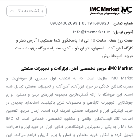
دارای کلید و بلبرینگ های ضد غبار
بازگشت به بالا
دارای ترکمتر 18 حالته
03191690923 | 09024002093
شماره تماس:
دارای کابل با استاندارد VDE آلمان
آدرس ایمیل:
info@imcmarket.ir
هفت روز هفته، ساعت 10 الی 18 پاسخگوی شما هستیم. | آدرس دفتر و
دریل پیچ گوشتی برقی آروا مدل ۵۳۵۰
دارای سه نظام اتومات به سایز ۱۰
کارگاه آهن آلات : اصفهان، اتوبان ذوب آهن، سه راه نیروگاه برق، به سمت
درچه، اسپادانا برش
میلی متر است و می توان از آن برای دریل کاری نیز استفاده کرد. این
پیچ
گوشتی برقی
با توان ۲۸۰ وات جز ابزار های کاربردی در مشاغل مختلف
IMC Market؛ مرجع تخصصی آهن، ابزارآلات و تجهیزات صنعتی
است و قابلیت سوراخکاری ۱۰ میلی متر در فلز و ۲۶ میلی متر را در چوب
IMC Market سال‌ها است که به انتخاب اول بسیاری از حرفه‌ای‌ها و
مصرف‌کنندگان خانگی در حوزه ابزارآلات، آهن‌آلات و تجهیزات صنعتی تبدیل شده
دارد.
است. این فروشگاه با ارائه گسترده‌ترین مجموعه ابزارهای برقی و دستی، لوازم
این مدل از دریل پیچ گوشتی های آروا دارای دیمر گازی بوده و در آن از
جوشکاری، تجهیزات کارگاهی و محصولات فلزی باکیفیت، استاندارد جدیدی در
سیستم ترکمتر (حلقه تنظیم گشتاور) استفاده شده است که در ادامه به
خرید اینترنتی ابزار و تجهیزات صنعتی تعریف کرده است. ارسال سریع، تضمین
بررسی بیشتر این دو قابلیت خواهیم پرداخت. همچنین استفاده از کلید
اصالت کالا، قیمت‌گذاری واقعی و مشاوره تخصصی، خدماتی است که IMC
های ضد گرد و غبار باعث افزایش کارایی و بالا رفتن طول عمر
دریل
Market را به یکی از معتبرترین فروشگاه‌های آنلاین ایران در حوزه ابزار و آهن‌آلات
تبدیل کرده و امکان خرید مطمئن و آسان را برای کاربران فراهم می‌کند. این
۵۳۵۰
می شود.