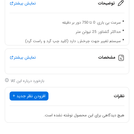
توضیحات
نمایش بیشتر
سرعت بی باری: 0 تا 750 دور بر دقیقه
حداکثر گشتاور: 25 نیوتن متر
سیستم تغییر جهت چرخش: دارد (کلید چپ گرد و راست گرد)
سه نظام: اتومات 10 میلیمتری
مشخصات
نمایش بیشتر
ظرفیت سوراخکاری در چوب: 26 میلیمتر
ظرفیت سوراخکاری در فلز: 10 میلیمتر
کیف BMC: ندارد
بازخورد درباره این کالا
مدت گارانتی: 12 ماه
نظرات
افزودن نظر جدید +
دارای قابلیت تعویض آسان ذغال
دارای دسته با طراحی ارگونومیک
دارای موتور قدرتمند با عملکرد بالا
هیچ دیدگاهی برای این محصول نوشته نشده است.
دارای موتور تک سرعته
دارای کلید پاور با قابلیت دیمر گازی