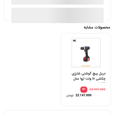
ارسال توسط IMC Market
آیا قیمت مناسب تری سراغ دارید؟
محصولات مشابه
دریل پیچ گوشتی شارژی
چکشی ۱۸ ولت آروا مدل
۵۸۴۳
٪
23.997.000
8
22.147.000
تومان