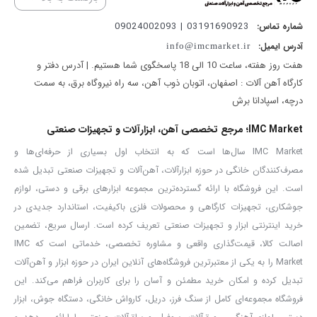
کاربردهای مهم مینی فرزهای دسته کوتاه، به شرایطی مرتبط است که افراد
به دنبال برش دادن چیزی در یک فضای تنگ و کوچک هستند؛ به شکلی
03191690923 | 09024002093
شماره تماس:
آدرس ایمیل:
که فرزهای معمولی یا دسته بلند را نمی‌توان در آن‌ها جای داد. در چنین
info@imcmarket.ir
هفت روز هفته، ساعت 10 الی 18 پاسخگوی شما هستیم. | آدرس دفتر و
مواردی مینی فرز دسته کوتاه به کار می‌آید؛ چراکه ابعاد فوق‌العاده کوچک
کارگاه آهن آلات : اصفهان، اتوبان ذوب آهن، سه راه نیروگاه برق، به سمت
آن به شما اجازه خواهد داد در فضاهای بسیار کوچک نیز آن را جای داده و
درچه، اسپادانا برش
برش‌کاری خود را انجام دهید.
IMC Market؛ مرجع تخصصی آهن، ابزارآلات و تجهیزات صنعتی
در عین حال باید دانست استفاده از مینی فرزهای دسته کوتاه ممکن است
IMC Market سال‌ها است که به انتخاب اول بسیاری از حرفه‌ای‌ها و
برای افراد غیرحرفه‌ای کمی سخت باشد؛ چراکه به احتمال زیاد آن‌ها
مصرف‌کنندگان خانگی در حوزه ابزارآلات، آهن‌آلات و تجهیزات صنعتی تبدیل شده
نمی‌توانند مینی فرزهای دسته کوتاه را به سادگی کنترل و از آن‌ها بهره
است. این فروشگاه با ارائه گسترده‌ترین مجموعه ابزارهای برقی و دستی، لوازم
بگیرند. از همین رو اگر حرفه‌ای نیستید و با کارهای بسیار ظریف سروکار
جوشکاری، تجهیزات کارگاهی و محصولات فلزی باکیفیت، استاندارد جدیدی در
خرید اینترنتی ابزار و تجهیزات صنعتی تعریف کرده است. ارسال سریع، تضمین
ندارید و یا نیازی به برش‌کاری اجسام در فضاهای دور از دسترس ندارید، به
اصالت کالا، قیمت‌گذاری واقعی و مشاوره تخصصی، خدماتی است که IMC
شما پیشنهاد می‌کنیم مدل‌های مینی فرز دسته بلند کنزاکس را خریداری
Market را به یکی از معتبرترین فروشگاه‌های آنلاین ایران در حوزه ابزار و آهن‌آلات
نمایید. اما برای حرفه‌ای‌ها مینی فرز 700 وات دسته کوتاه کنزاکس مدل
تبدیل کرده و امکان خرید مطمئن و آسان را برای کاربران فراهم می‌کند. این
KAG-3147 بدون شک یک انتخاب جذاب و کارآمد خواهد بود. برای مطالعه
فروشگاه مجموعه‌ای کامل از سنگ فرز، دریل، کارواش خانگی، دستگاه جوش، ابزار