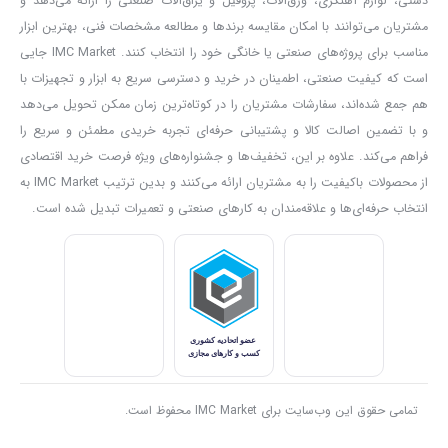
دستی، لوازم آهنگری، ورق‌آلات، پروفیل و یراق‌آلات صنعتی را ارائه می‌دهد و
دقیق‌تر ویژگی‌های فنی این محصول، در بخش بعدی با ما همراه باشید.
مشتریان می‌توانند با امکان مقایسه برندها و مطالعه مشخصات فنی، بهترین ابزار
این مینی فرز با ولتاژ 220 تا 240 ولت و فرکانس 50 هرتز کار می‌کند.
مناسب برای پروژه‌های صنعتی یا خانگی خود را انتخاب کنند. IMC Market جایی
این باعث شده تا با برق خانگی ایران نیز به طور کامل سازگار باشد و از
است که کیفیت صنعتی، اطمینان در خرید و دسترسی سریع به ابزار و تجهیزات با
سوی دیگر، روشن کردن آن باعث ایجاد نوسانات ولتاژی در برق خانه یا
هم جمع شده‌اند، سفارشات مشتریان را در کوتاه‌ترین زمان ممکن تحویل می‌دهد
محله نمی‌شود.
و با تضمین اصالت کالا و پشتیبانی حرفه‌ای تجربه خریدی مطمئن و سریع را
این محصول از یک موتور کارآمد با قدرت 700 وات بهره‌مند شده است.
فراهم می‌کند. علاوه بر این، تخفیف‌ها و جشنواره‌های ویژه فرصت خرید اقتصادی
این موتور قدرتمند می‌تواند در حالت آزاد، 11000 دور در دقیقه سنگ فرز
از محصولات باکیفیت را به مشتریان ارائه می‌کنند و بدین ترتیب IMC Market به
را بچرخاند؛ که عددی عالی برای این رده از فرزها محسوب می‌شود.
انتخاب حرفه‌ای‌ها و علاقه‌مندان به کارهای صنعتی و تعمیرات تبدیل شده است.
اندازه سنگ این مینی فرز 22.2386*115 میلی متر است. به شما اکیداً
هشدار می‌دهیم به دلیل دور بالای این محصول از سنگ‌های بزرگ‌تر در
این فرز استفاده نکنید و در موقع کار حتماً گارد محافظ سنگ این محصول
را به کار بگیرید.
گارد این محصول با کیفیت بالایی ساخته شده و به خوبی می‌تواند از
پرتاب شدن اجسام خطرناک به سوی شما در هنگام کار جلوگیری کند. به
هیچ عنوان این گارد را از دستگاه جدا نکنید و در صورت خرابی آن ، حتماً
تمامی حقوق این وب‌سایت برای IMC Market محفوظ است.
یک گارد جایگزین تهیه کنید.