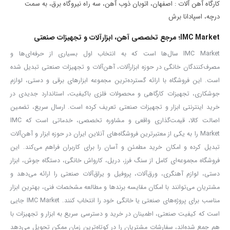
کارگاه آهن آلات : اصفهان، اتوبان ذوب آهن، سه راه نیروگاه برق، به سمت
طراحی‌شده برای استفاده‌های حرفه‌ای و سنگین
درچه، اسپادانا برش
فرز آهنگری مدل 5510 برای انجام فعالیت‌های مختلف در محیط‌های
IMC Market؛ مرجع تخصصی آهن، ابزارآلات و تجهیزات صنعتی
صنعتی و کارگاهی کاربرد دارد. از این دستگاه می‌توان برای
برش فلزات،
IMC Market سال‌ها است که به انتخاب اول بسیاری از حرفه‌ای‌ها و
سایش، سنباده‌زنی و پرداخت قطعات فلزی
استفاده کرد.
مصرف‌کنندگان خانگی در حوزه ابزارآلات، آهن‌آلات و تجهیزات صنعتی تبدیل شده
موتور 2500 واتی در کنار صفحه 180 میلی‌متری، قدرت مناسبی برای انجام
است. این فروشگاه با ارائه گسترده‌ترین مجموعه ابزارهای برقی و دستی، لوازم
عملیات سنگین فراهم می‌کند و سرعت 8300 دور در دقیقه نیز امکان برش
جوشکاری، تجهیزات کارگاهی و محصولات فلزی باکیفیت، استاندارد جدیدی در
خرید اینترنتی ابزار و تجهیزات صنعتی تعریف کرده است. ارسال سریع، تضمین
و سایش سریع و مؤثر را در اختیار کاربر قرار می‌دهد.
اصالت کالا، قیمت‌گذاری واقعی و مشاوره تخصصی، خدماتی است که IMC
یکی از ویژگی‌های مهم این فرز آهنگری، استفاده از
سیم‌پیچی تمام‌مس
Market را به یکی از معتبرترین فروشگاه‌های آنلاین ایران در حوزه ابزار و آهن‌آلات
در موتور است که به عملکرد پایدار و دوام بیشتر دستگاه کمک می‌کند.
تبدیل کرده و امکان خرید مطمئن و آسان را برای کاربران فراهم می‌کند. این
همچنین دنده‌های سخت‌کاری‌شده و گیربکس صنعتی، مقاومت مناسبی در
فروشگاه مجموعه‌ای کامل از سنگ فرز، دریل، کارواش خانگی، دستگاه جوش، ابزار
دستی، لوازم آهنگری، ورق‌آلات، پروفیل و یراق‌آلات صنعتی را ارائه می‌دهد و
برابر فشارهای مکانیکی ایجاد کرده و انتقال نیرو را به شکل مؤثرتری انجام
مشتریان می‌توانند با امکان مقایسه برندها و مطالعه مشخصات فنی، بهترین ابزار
می‌دهند.
مناسب برای پروژه‌های صنعتی یا خانگی خود را انتخاب کنند. IMC Market جایی
مقاومت کلید و بلبرینگ‌ها در برابر گرد و غبار نیز برای استفاده از دستگاه در
است که کیفیت صنعتی، اطمینان در خرید و دسترسی سریع به ابزار و تجهیزات با
محیط‌های کارگاهی و صنعتی اهمیت زیادی دارد و می‌تواند به افزایش
هم جمع شده‌اند، سفارشات مشتریان را در کوتاه‌ترین زمان ممکن تحویل می‌دهد