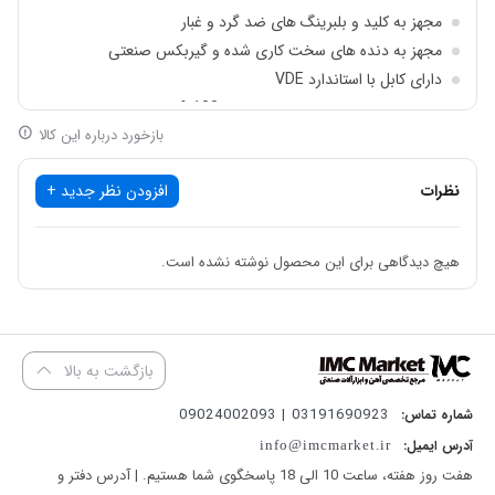
می‌دهد.
مجهز به کلید و بلبرینگ های ضد گرد و غبار
طراحی ارگونومیک، گیربکس صنعتی، دنده‌های سخت‌کاری‌شده و قطعات
مجهز به دنده های سخت کاری شده و گیربکس صنعتی
مقاوم در برابر گرد و غبار، از ویژگی‌هایی هستند که به افزایش دوام و
دارای کابل با استاندارد VDE
مجهز به موتور قدرتمند با سیم پیچی 100% مس
عملکرد دستگاه در محیط‌های کاری سخت کمک می‌کنند.
بازخورد درباره این کالا
قابلیت تعویض آسان ذغال
توان موتور
2500 وات
موتور با
سیم‌پیچی 100 درصد مس
نظرات
افزودن نظر جدید +
سرعت بی‌باری
8300 دور در دقیقه
قطر صفحه قابل استفاده
180 میلی‌متر
هیچ دیدگاهی برای این محصول نوشته نشده است.
مجهز به
گیربکس صنعتی
دارای
دنده‌های سخت‌کاری‌شده
برای افزایش دوام و انتقال بهتر نیرو
کلید و بلبرینگ‌های
مقاوم در برابر گرد و غبار
بازگشت به بالا
دارای سیستم
تعویض آسان ذغال موتور
03191690923 | 09024002093
شماره تماس:
مجهز به
محافظ ایمنی دیسک
آدرس ایمیل:
info@imcmarket.ir
طراحی ارگونومیک مناسب استفاده در پروژه‌های صنعتی
هفت روز هفته، ساعت 10 الی 18 پاسخگوی شما هستیم. | آدرس دفتر و
مناسب برای
برش، سایش و پرداخت فلزات