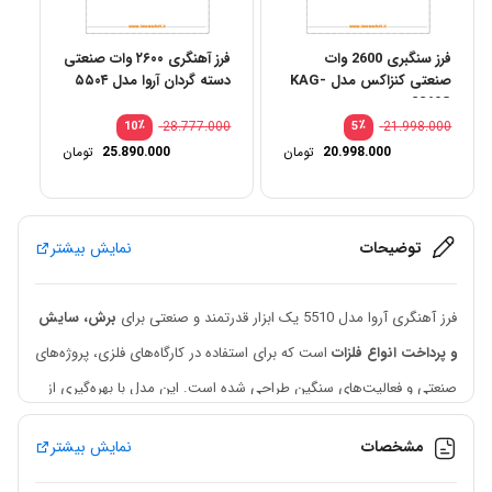
فرز سنگبری 2600 وات
فرز آهنگری ۲۶۰۰ وات صنعتی
صنعتی کنزاکس مدل KAG-
دسته گردان آروا مدل ۵۵۰۴
2269S
٪
28.777.000
٪
21.998.000
10
5
20.998.000
تومان
25.890.000
تومان
توضیحات
نمایش بیشتر
فرز آهنگری آروا مدل 5510 یک ابزار قدرتمند و صنعتی برای
برش، سایش
و پرداخت انواع فلزات
است که برای استفاده در کارگاه‌های فلزی، پروژه‌های
صنعتی و فعالیت‌های سنگین طراحی شده است. این مدل با بهره‌گیری از
موتور
2500 وات با سیم‌پیچی 100 درصد مس
و سرعت گردش 8300 دور
مشخصات
نمایش بیشتر
در دقیقه، عملکردی قدرتمند و پایدار را در اختیار کاربران حرفه‌ای قرار