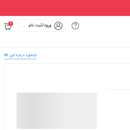
0
ورود/ثبت نام
بازخورد درباره این کالا
IMC Market
در انبار موجود نمی باشد
ارسال توسط IMC Market