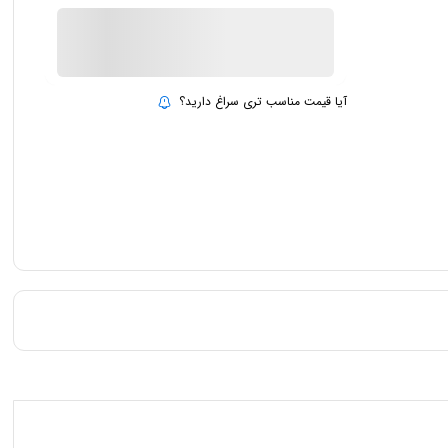
ناموجود
بروزرسانی قیمت:
15 تیر 1403
آیا قیمت مناسب تری سراغ دارید؟