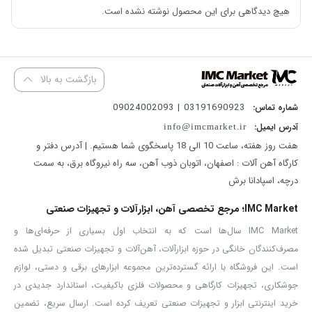
دارای کلید و سیلندر مستحکم و صنعتی به منظور تولید ضریات سنگین
هیچ دیدگاهی برای این محصول نوشته نشده است.
شما به این صفحه مراجعه کرده اید زیرا به دنبال یک ابزار قوی برای
تخریب هستید.
پیکور ۳۰ کیلویی مدل ۵۲۶۰
همان ابزار قدرتمند برای
بازگشت به بالا
تخریب است و پاسخ گوی تمام نیاز های شما می باشد. این ابزار دارای
03191690923 | 09024002093
شماره تماس:
قدرت ضربه ۷۵ ژول و سرعت ضربه ۹۵۰ ضربه بر دقیقه می باشد و سیستم
آدرس ایمیل:
info@imcmarket.ir
قلم گیر آن شش گوش است.
هفت روز هفته، ساعت 10 الی 18 پاسخگوی شما هستیم. | آدرس دفتر و
با اینکه یک ابزار نیرومند محسوب می شود اما وزن آن نرمال و ۳۰
کارگاه آهن آلات : اصفهان، اتوبان ذوب آهن، سه راه نیروگاه برق، به سمت
درچه، اسپادانا برش
کیلوگرم است و یک جعبه چرخ دار نیز برای حمل راحت آن تعبیه شده
است. آروا برای جلب اعتماد شما بعد از خرید، ۱۲ ماه گارانتی در نظر گرفته
IMC Market؛ مرجع تخصصی آهن، ابزارآلات و تجهیزات صنعتی
است. در ادامه با بیان کردن ویژگی ها و مزیت های محصول برتری این
IMC Market سال‌ها است که به انتخاب اول بسیاری از حرفه‌ای‌ها و
چکش برقی را به شما اثبات می کنیم. قبل از آن می توانید مقاله
پیکور
مصرف‌کنندگان خانگی در حوزه ابزارآلات، آهن‌آلات و تجهیزات صنعتی تبدیل شده
است. این فروشگاه با ارائه گسترده‌ترین مجموعه ابزارهای برقی و دستی، لوازم
چیست
را بخوانید و اطلاعات خود را در این مورد زیاد کنید.
جوشکاری، تجهیزات کارگاهی و محصولات فلزی باکیفیت، استاندارد جدیدی در
همیشه زمانی که بحث تخریب یک سازه یا مکانی مطرح می شود
خرید اینترنتی ابزار و تجهیزات صنعتی تعریف کرده است. ارسال سریع، تضمین