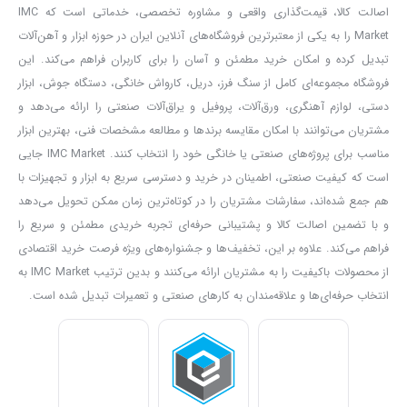
تکنسین ها نگران قدرت و تحمل موتور دستگاه خود هستند.
پیکور۳۰
اصالت کالا، قیمت‌گذاری واقعی و مشاوره تخصصی، خدماتی است که IMC
کیلویی ۵۲۶۰ آروا
با دارا بودن موتور، سیلندر و گیربکس قدرتمند و فوق
Market را به یکی از معتبرترین فروشگاه‌های آنلاین ایران در حوزه ابزار و آهن‌آلات
تبدیل کرده و امکان خرید مطمئن و آسان را برای کاربران فراهم می‌کند. این
صنعتی ضربات سنگینی وارد می کند و چون بدنه دستگاه تمام فلزی است
فروشگاه مجموعه‌ای کامل از سنگ فرز، دریل، کارواش خانگی، دستگاه جوش، ابزار
به اجزای داخلی آسیبی وارد نمی شود. در واقع شما دستگاهی را می خرید
دستی، لوازم آهنگری، ورق‌آلات، پروفیل و یراق‌آلات صنعتی را ارائه می‌دهد و
که تمام نگرانی های شما را در رابطه با موتور، سیلندر، گیربکس و بدنه
مشتریان می‌توانند با امکان مقایسه برندها و مطالعه مشخصات فنی، بهترین ابزار
برطرف می کند.
مناسب برای پروژه‌های صنعتی یا خانگی خود را انتخاب کنند. IMC Market جایی
است که کیفیت صنعتی، اطمینان در خرید و دسترسی سریع به ابزار و تجهیزات با
آرمیچر یکی از قطعات داخلی موتور است که نخ بندی شده است. نخ بندی
هم جمع شده‌اند، سفارشات مشتریان را در کوتاه‌ترین زمان ممکن تحویل می‌دهد
کردن آرمیچر بی دلیل نیست از آنجایی که هنگام کار با
پیکور
فشار زیادی
و با تضمین اصالت کالا و پشتیبانی حرفه‌ای تجربه خریدی مطمئن و سریع را
به دستگاه وارد می شود نخ بندی آن کمک می کند تا فرم آن حفظ شود و
فراهم می‌کند. علاوه بر این، تخفیف‌ها و جشنواره‌های ویژه فرصت خرید اقتصادی
طول عمر موتور افزایش یابد.
از محصولات باکیفیت را به مشتریان ارائه می‌کنند و بدین ترتیب IMC Market به
جنس سیم پیچی نیز ۱۰۰% مس است که تحمل حرارتی بالایی دارد تا
انتخاب حرفه‌ای‌ها و علاقه‌مندان به کارهای صنعتی و تعمیرات تبدیل شده است.
القای مغناطیسی به راحتی صورت گیرد. کالکتور
چکش تخریب ۵۲۶۰
نیز
ضخامت بالایی دارد که در مقابل سایش عمر زیادی داشته باشد.
اهمیت استاندارد بودن کابل برق برای کسانی که با ابزارهای تخریبی کار