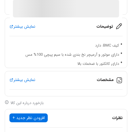
آیا قیمت مناسب تری سراغ دارید؟
توضیحات
نمایش بیشتر
کیف BMC: دارد
دارای موتور و آرمیچر نخ بندی شده با سیم پیچی 100% مس
دارای کالکتور با ضخمات بالا
دارای سیستم قطع کن اتوماتیک در صورت پیش آمدن مشکل و نیاز به
مشخصات
نمایش بیشتر
سرویس
دارای بدنه تمام فلزی مستحکم
دارای گیربکس فوق صنعتی تقویت شده برای تحمل ضربات بسیار
بازخورد درباره این کالا
سنگین
دارای دسته جانبی جدا شونده
نظرات
افزودن نظر جدید +
دارای کیف BMC چرخ دار به منظور سهولت در جا به جایی