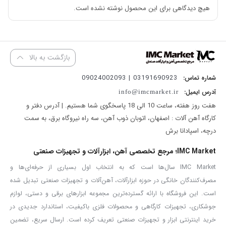
دارای بدنه مقاوم و مستحکم
هیچ دیدگاهی برای این محصول نوشته نشده است.
دارای نشانگر اتمام ذغال
دارای نشانگر وصل بودن برق ورودی
بازگشت به بالا
بتن کن از جمله ابزارهایی است که به وسیله آن می توان کار تخریب و
03191690923 | 09024002093
شماره تماس:
حفاری را انجام داد همچنین از این ابزار می توان در کارهای تاسیساتی و
آدرس ایمیل:
info@imcmarket.ir
ساختمانی استفاده کرد.
دریل بتن کن آروا مدل ۵۲۲۱
از دسته محصولات
هفت روز هفته، ساعت 10 الی 18 پاسخگوی شما هستیم. | آدرس دفتر و
کارگاه آهن آلات : اصفهان، اتوبان ذوب آهن، سه راه نیروگاه برق، به سمت
برقی است که وزن ۶.۳ کیلوگرم دارد. قدرت این دستگاه ۱۲۰۰ وات و قدرت
درچه، اسپادانا برش
ضربه آن ۲۰ ژول و ظرفیت سوراخکاری آن ۴۰ میلی متر می باشد. از این
ابزار می توان در کارهای صنعتی استفاده کرد.
IMC Market؛ مرجع تخصصی آهن، ابزارآلات و تجهیزات صنعتی
در ساخت قطعات
بتن کن آروا مدل ۵۲۲۱
از بهترین متریال ها استفاده
IMC Market سال‌ها است که به انتخاب اول بسیاری از حرفه‌ای‌ها و
مصرف‌کنندگان خانگی در حوزه ابزارآلات، آهن‌آلات و تجهیزات صنعتی تبدیل شده
شده است. دنده های سخت کاری شده و کابل مقاوم با استاندارد VDE
است. این فروشگاه با ارائه گسترده‌ترین مجموعه ابزارهای برقی و دستی، لوازم
آلمان مزیت مهمی است که در ساخت این مدل از
دریل بتن کن
به
جوشکاری، تجهیزات کارگاهی و محصولات فلزی باکیفیت، استاندارد جدیدی در
کارگرفته شده است. قطعات مقاوم علاوه بر اینکه کیفیت کار را بالا می برند
خرید اینترنتی ابزار و تجهیزات صنعتی تعریف کرده است. ارسال سریع، تضمین