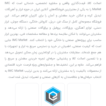
باعث می شوند تا اجزای دستگاه در مدت زمان کم دچار فرسودگی نشود و
اصالت کالا، قیمت‌گذاری واقعی و مشاوره تخصصی، خدماتی است که IMC
Market را به یکی از معتبرترین فروشگاه‌های آنلاین ایران در حوزه ابزار و آهن‌آلات
بتوان به صورت بلند مدت از آن استفاده کرد.
تبدیل کرده و امکان خرید مطمئن و آسان را برای کاربران فراهم می‌کند. این
از دیگر مزیت های این
ابزار
سیم پیچی آرمیچر نخ بندی شده است. نخ
فروشگاه مجموعه‌ای کامل از سنگ فرز، دریل، کارواش خانگی، دستگاه جوش، ابزار
بندی کردن آرمیچر موجب می شود تا آرمیچر در برابر آسیب ها مقاوم
دستی، لوازم آهنگری، ورق‌آلات، پروفیل و یراق‌آلات صنعتی را ارائه می‌دهد و
بماند. هر چقدر که آرمیچر در برابر این آسیب ها مقاوم تر باشد در کارایی و
مشتریان می‌توانند با امکان مقایسه برندها و مطالعه مشخصات فنی، بهترین ابزار
بالا رفتن عمر دستگاه موثرتر است.
مناسب برای پروژه‌های صنعتی یا خانگی خود را انتخاب کنند. IMC Market جایی
است که کیفیت صنعتی، اطمینان در خرید و دسترسی سریع به ابزار و تجهیزات با
هنگام کار با بتن کن ها گرد و غبار و ذرات ریز به وجود می آیند و ممکن
هم جمع شده‌اند، سفارشات مشتریان را در کوتاه‌ترین زمان ممکن تحویل می‌دهد
است وارد دستگاه بشوند. استفاده از بلبرینگ ها و کلید های ضد غبار
و با تضمین اصالت کالا و پشتیبانی حرفه‌ای تجربه خریدی مطمئن و سریع را
موجب می شود؛ گرد و غبار و ذرات ریز معلق در هوا وقتی وارد دستگاه می
فراهم می‌کند. علاوه بر این، تخفیف‌ها و جشنواره‌های ویژه فرصت خرید اقتصادی
شوند به بلبرینگ و کلید ها آسیبی وارد نکنند. سیستم قلم گیر در
بتن کن
از محصولات باکیفیت را به مشتریان ارائه می‌کنند و بدین ترتیب IMC Market به
انتخاب حرفه‌ای‌ها و علاقه‌مندان به کارهای صنعتی و تعمیرات تبدیل شده است.
مدل ۵۲۲۱
، پنج شیار (SDS MAX) است که به خاطر وزن بالای این ابزار از
سیستم پنج شیار استفاده شده است.
ابزار هایی که لرزش دارند کیفیت و دقت کار را پایین می آورند. سیستم
ضد لرزش موجود در مدل
بتن کن ۶.۳ کیلویی آروا ۵۲۲۱
کمک می کند تا