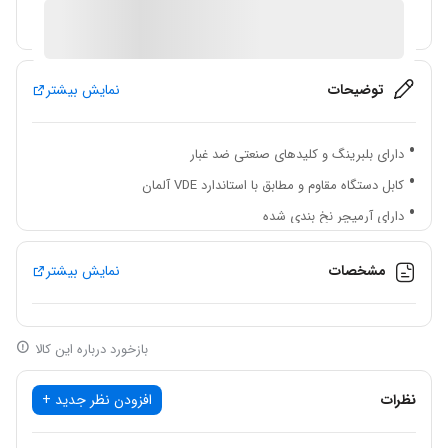
آیا قیمت مناسب تری سراغ دارید؟
توضیحات
نمایش بیشتر
دارای بلبرینگ و کلیدهای صنعتی ضد غبار
کابل دستگاه مقاوم و مطابق با استاندارد VDE آلمان
دارای آرمیچر نخ بندی شده
دارای دنده های سخت کاری شده
مشخصات
نمایش بیشتر
سیم پیچی استاندارد با محافظ در برابر دمای بالا
بالا بودن مقاومت اجزا داخلی و استفاده از بهترین آلیاژها
کالکتور آرمیچر از بهترین برند با طول عمر بالا
بازخورد درباره این کالا
دارای کلید تنظیم سرعت چرخش
نظرات
افزودن نظر جدید +
دارای دسته نرم و ارگونومیک
سیستم ضد لرزش کارآمد