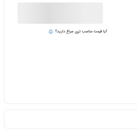
ناموجود
بروزرسانی قیمت:
15 تیر 1403
آیا قیمت مناسب تری سراغ دارید؟