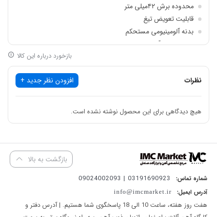
محدوده برش ۴۲میلی متر
ساخت ایران با کیفیت تضمین‌شده
قابلیت تعویض تیغ
بدنه آلومینیومی مستحکم
قابلیت تعویض تیغ:
برای حفظ دقت و طول عمر ابزار
دارای ضامن آزاد کننده دهانه قیچی
بازخورد درباره این کالا
دارای ۱۲ ماه گارانتی
۱۲ ماه گارانتی رسمی آروا
نظرات
افزودن نظر جدید +
قیچی اتوماتیک برای لوله‌های PVC:
سرعت و راحتی در برش
هیچ دیدگاهی برای این محصول نوشته نشده است.
بدنه آلومینیومی مستحکم:
مقاومت بالا در محیط‌های کاری صنعتی و
کارگاهی
بازگشت به بالا
ضامن آزادکننده دهانه قیچی:
ایمنی بیشتر و جلوگیری از آسیب به دست
03191690923 | 09024002093
شماره تماس:
آدرس ایمیل:
info@imcmarket.ir
محدوده برش تا ۴۲ میلی‌متر:
مناسب برای انواع لوله‌های متوسط و کوچک
هفت روز هفته، ساعت 10 الی 18 پاسخگوی شما هستیم. | آدرس دفتر و
قیچی لوله‌بُر آروا مدل ۴۲۰۲، ابزار ایده‌آل برای نصاب‌ها، تکنسین‌ها و