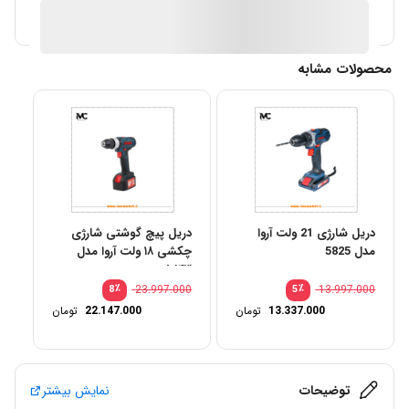
آیا قیمت مناسب تری سراغ دارید؟
محصولات مشابه
دریل شارژی 21 ولت آروا
دریل پیچ گوشتی شارژی
مدل 5825
چکشی ۱۸ ولت آروا مدل
۵۸۴۳
٪
23.997.000
٪
13.997.000
8
5
13.337.000
تومان
22.147.000
تومان
توضیحات
نمایش بیشتر