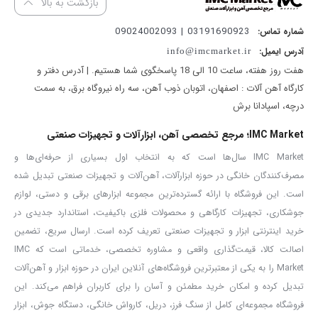
بازگشت به بالا
کیفیت و کارایی بالا محسوب می شود که می توانید برای مصارف خانگی و
03191690923 | 09024002093
شماره تماس:
صنعتی از آن استفاده کنید. در ادامه ویژگی های شاخص این دریل شارژی
آدرس ایمیل:
info@imcmarket.ir
را توضیح می دهیم.
هفت روز هفته، ساعت 10 الی 18 پاسخگوی شما هستیم. | آدرس دفتر و
کارگاه آهن آلات : اصفهان، اتوبان ذوب آهن، سه راه نیروگاه برق، به سمت
بر روی دریل شارژی مدل ۵۸۱۳ آروا یک کلید پاور قرار گرفته که شما برای
درچه، اسپادانا برش
شروع کار با دستگاه باید این کلید را فشار دهید. به علاوه با کلید گازی که
IMC Market؛ مرجع تخصصی آهن، ابزارآلات و تجهیزات صنعتی
دیمر تنظیم سرعت نیز نامیده می شود؛ می توان سرعت چرخش دریل را
درحین کار کنترل کرد. با بالا رفتن فشار دست بر روی این کلید سرعت بالاتر
IMC Market سال‌ها است که به انتخاب اول بسیاری از حرفه‌ای‌ها و
مصرف‌کنندگان خانگی در حوزه ابزارآلات، آهن‌آلات و تجهیزات صنعتی تبدیل شده
می رود و با کم کردن فشار بر روی این دکمه سرعت کمتر می شود.
است. این فروشگاه با ارائه گسترده‌ترین مجموعه ابزارهای برقی و دستی، لوازم
دریل شارژی ۱۴.۴ ولت چکشی آروا دارای سه نظام اتومات است. که در این
جوشکاری، تجهیزات کارگاهی و محصولات فلزی باکیفیت، استاندارد جدیدی در
صورت جهت نصب مته و یا باز کردن آن نیازی به آچار نیست و به راحتی
خرید اینترنتی ابزار و تجهیزات صنعتی تعریف کرده است. ارسال سریع، تضمین
می توانید مته را بر روی دریل نصب کرده و یا باز کنید.
اصالت کالا، قیمت‌گذاری واقعی و مشاوره تخصصی، خدماتی است که IMC
Market را به یکی از معتبرترین فروشگاه‌های آنلاین ایران در حوزه ابزار و آهن‌آلات
با توجه به این که از این دریل می توان در سه حالت پیچ گوشتی – مته و
تبدیل کرده و امکان خرید مطمئن و آسان را برای کاربران فراهم می‌کند. این
چکش مته استفاده کرد، حلقه تغییر حالت برای این منظور بر روی دریل
فروشگاه مجموعه‌ای کامل از سنگ فرز، دریل، کارواش خانگی، دستگاه جوش، ابزار
قرار دارد.