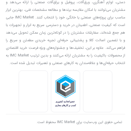
دستی، لوازم آهنگری، ورق‌آلات، پروفیل و یراق‌آلات صنعتی را ارائه می‌دهد و
حالت پیچ گوشتی: برای بستن انواع پیچ به کار می رود.
مشتریان می‌توانند با امکان مقایسه برندها و مطالعه مشخصات فنی، بهترین ابزار
مناسب برای پروژه‌های صنعتی یا خانگی خود را انتخاب کنند. IMC Market جایی
حالت مته: برای سوراخکاری از آن استفاده می شود.
است که کیفیت صنعتی، اطمینان در خرید و دسترسی سریع به ابزار و تجهیزات با
حالت چکش مته: برای سوراخکاری و ضربه زدن (تخریب) از این حالت
هم جمع شده‌اند، سفارشات مشتریان را در کوتاه‌ترین زمان ممکن تحویل می‌دهد
استفاده می شود.
و با تضمین اصالت کالا و پشتیبانی حرفه‌ای تجربه خریدی مطمئن و سریع را
یک حلقه تنظیم گشتاور (ترکمتر) بر روی دریل شارژی آروا مدل ۵۸۱۳ قرار
فراهم می‌کند. علاوه بر این، تخفیف‌ها و جشنواره‌های ویژه فرصت خرید اقتصادی
دارد که با استفاده از آن می توانید میزان فشاری را که برای انجام کار مورد
از محصولات باکیفیت را به مشتریان ارائه می‌کنند و بدین ترتیب IMC Market به
نظرتان به کار می برید تنظیم کنید که عدد آن بین ۱ تا ۱۶ قابل تنظیم است.
انتخاب حرفه‌ای‌ها و علاقه‌مندان به کارهای صنعتی و تعمیرات تبدیل شده است.
گشتاور ۱ تا ۴: برای بستن پیچ های ریز
گشتاور ۵ تا ۷: برای بستن پیچ های ریز در موار نرم
گشتاور ۸ تا ۱۰: برای بستن پیچ های ریز در مواد نرم یا سخت
گشتاور ۱۱ تا ۱۳ : برای بستن پیچ های سخت
گشتاور ۱۴ تا ۱۶: برای بستن پیچ های خیلی بزرگ
اهرم تغییر حالت گیربکس بر روی دو حالت قابل تنظیم است. با قرار دادن
تمامی حقوق این وب‌سایت برای IMC Market محفوظ است.
اهرم بر روی عدد ۱ گیربکس دستگاه به صورت قدرتی عمل خواهد کرد یعنی