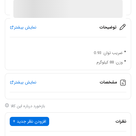
آیا قیمت مناسب تری سراغ دارید؟
توضیحات
نمایش بیشتر
ضریب توان: 0.93
وزن: 88 کیلوگرم
دارای انبر جوش با کابل 2.5 متری
دارای انبر اتصال با کابل 1.5 متری
مشخصات
نمایش بیشتر
پر توان
دستگاه اتوماتیک
بازخورد درباره این کالا
نرخ ذوب بسیار بالا
مناسب جهت جوشکاری آلومینیوم
نظرات
افزودن نظر جدید +
مناسب جهت جوشکاری سطوح ضخیم