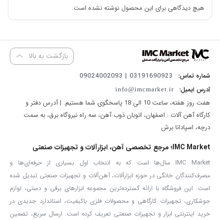
هیچ دیدگاهی برای این محصول نوشته نشده است.
جوشکاری زیر پودری یک نوع جوشکاری تخصصی اما پر کاربرد است که
جز زیر دسته های جوشکاری قوسی می باشد. به صورت کلی زمانی که
پودرها مذاب می شوند خاصیت رسانایی الکتریکی پیدا می کنند و جریان
بازگشت به بالا
برق را بین الکترود و قطعه کار عبور می دهند و اتصال یا همان جوش به
03191690923 | 09024002093
شماره تماس:
وقوع می پیوندد.
دستگاه جوشکاری زیرپودری ۱۲۵۰ آمپر مدل ۲۱۵۱
یک
آدرس ایمیل:
info@imcmarket.ir
دستگاه کاملا اتوماتیک با نرخ ذوب بسیار بالا می‌باشد. این
دستگاه
هفت روز هفته، ساعت 10 الی 18 پاسخگوی شما هستیم. | آدرس دفتر و
جوشکاری
با توجه به ساختاری که دارد مناسب جوشکاری آلومینیوم،
کارگاه آهن آلات : اصفهان، اتوبان ذوب آهن، سه راه نیروگاه برق، به سمت
سطوح ضخیم می باشد که با توان بالایی که دارد بسیار کارآمد می باشد.
درچه، اسپادانا برش
سیستم برقی این دستگاه جوشکاری ۳ فاز با ۳۸۰ ولت می باشد.
IMC Market؛ مرجع تخصصی آهن، ابزارآلات و تجهیزات صنعتی
شما برای اینکه بتوانید جوش زیر پودری خوبی داشته باشید نیاز به یک
IMC Market سال‌ها است که به انتخاب اول بسیاری از حرفه‌ای‌ها و
دستگاه باکیفیت همانند دستگاه جوش زیر پودری مدل ۲۱۵۱ آروا دارید که
مصرف‌کنندگان خانگی در حوزه ابزارآلات، آهن‌آلات و تجهیزات صنعتی تبدیل شده
است. این فروشگاه با ارائه گسترده‌ترین مجموعه ابزارهای برقی و دستی، لوازم
در ادامه مزیت های این دستگاه را برایتان توضیح می دهیم.
جوشکاری، تجهیزات کارگاهی و محصولات فلزی باکیفیت، استاندارد جدیدی در
دستگاه جوشکاری زیر پودری از دو قسمت تشکیل شده است. توسط یک
خرید اینترنتی ابزار و تجهیزات صنعتی تعریف کرده است. ارسال سریع، تضمین