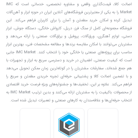
قسمت جریان مورد نیاز تامین می شود و توسط قسمت دیگر که به آن
اصالت کالا، قیمت‌گذاری واقعی و مشاوره تخصصی، خدماتی است که IMC
کالسکه می گویند تنظیمات لازم را برای یک جوش زیر پودری را انجام می
Market را به یکی از معتبرترین فروشگاه‌های آنلاین ایران در حوزه ابزار و آهن‌آلات
دهیم.
تبدیل کرده و امکان خرید مطمئن و آسان را برای کاربران فراهم می‌کند. این
فروشگاه مجموعه‌ای کامل از سنگ فرز، دریل، کارواش خانگی، دستگاه جوش، ابزار
در قسمت جریان یک کلید وجود دارد که توسط آن می توانیم دستگاه را در
دستی، لوازم آهنگری، ورق‌آلات، پروفیل و یراق‌آلات صنعتی را ارائه می‌دهد و
یکی از دو حالت جوشکاری معمولی و جوشکاری زیر پودری قرار دهیم.
مشتریان می‌توانند با امکان مقایسه برندها و مطالعه مشخصات فنی، بهترین ابزار
زمانی که دستگاه را در حالت جوشکاری معمولی می گذاریم توسط ولوم
مناسب برای پروژه‌های صنعتی یا خانگی خود را انتخاب کنند. IMC Market جایی
هایی که روی بخش تامین جریان وجود دارد جریان و ولتاژ دستگاه را
است که کیفیت صنعتی، اطمینان در خرید و دسترسی سریع به ابزار و تجهیزات با
هم جمع شده‌اند، سفارشات مشتریان را در کوتاه‌ترین زمان ممکن تحویل می‌دهد
تنظیم می کنیم. اما اگر قصد انجام جوشکاری توپودری را داشتیم به کالسکه
و با تضمین اصالت کالا و پشتیبانی حرفه‌ای تجربه خریدی مطمئن و سریع را
مراجعه می کنیم تا تنظیمات لازم را انجام دهیم
فراهم می‌کند. علاوه بر این، تخفیف‌ها و جشنواره‌های ویژه فرصت خرید اقتصادی
در قسمت میانی جعبه دنده کالسکه تعدادی ولوم برای تنظیم جریان ولتاژ و
از محصولات باکیفیت را به مشتریان ارائه می‌کنند و بدین ترتیب IMC Market به
سرعت حرکت سیم جوش وجود دارد که در قسمت میانی جعبه کنترل
انتخاب حرفه‌ای‌ها و علاقه‌مندان به کارهای صنعتی و تعمیرات تبدیل شده است.
قسمت کالسکه وجود دارند بعد از تعدادی کلید و دکمه وجود دارند که به
ترتیب هر یک از آنها را توضیح می دهیم.
کلید
right
و
left