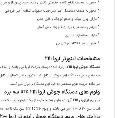
مجهز به سیستم قطع کننده حفاظتی (کنترل شدت جریان، ولتاژ و حرارت
مجهز به صفحه دیجیتال آمپر متر جهت سهولت تنظیم آمپر خروجی
دارای وزن سبک و حجم کوچک و قابل حمل
طراحی منحصر به فرد بدنه جهت حمل آسان
دارای استاندارد CE اروپا
مجهز به فن 4200 دور تایوانی
مشخصات اینورتر آروا ۲۱۱۱
دستگاه جوش آروا ۲۱۱۱
تولید شده توسط شرکت آروا می باشد و ساخت
همچنین همراه دستگاه انبر جوش با کابل ۲.۵ متری و انبر اتصال با کابل ۱.۵ متری ارائه می شود.
در ادامه مزیت های منحصر به فرد این دستگاه را بیان می کنیم.
ولوم های دستگاه جوش آروا ۲۱۱۱ arc سه برد
بر روی
اینورتر ۲۱۱۱ آروا
است بین ۲۰ تا ۲۰۰ آمپر می باشد و ولوم arc force بین یک تا ده است. علاوه بر این ۲ ولوم روی پنل دستگاه یک صفحه دیجیتال آمپر متر است که برای سهولت تنظیم جریان خروجی مورد استفاده قرار می گیرد.
پارامتر های مهم دستگاه جوش اینورتر آروا ۲۰۰ آمپر igbt مدل ۲۱۱۱