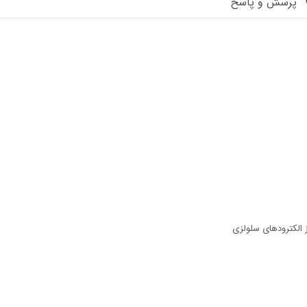
پرسش و پاسخ
ز الكترودهای سلولزی