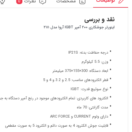
توضیحات
مشخصات
نظرات
0
نقد و بررسی
اینورتر جوشکاری ۲۰۰ آمپر IGBT آروا مدل ۲۱۱۱
درجه حفاظت بدنه: IP21S
وزن: 5.5 کیلوگرم
ابعاد دستگاه: 300×155×375 میلیمتر
قطر الکترودهای مناسب: 2.5 و 3.2 و 4 و 5
نوع سوئیچ قدرت: IGBT
الکترود های کاربردی: تمام الكترودهای موجود در رنج آمپر دستگاه به ج
مدت گارانتی: 70 ماه
دارای ولوم CURRENT و ARC FORCE
قابلیت جوش الکترود 4 به صورت دائم و الکترود 5 به صورت مقطعی