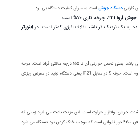
ن کارایی
دستگاه جوش
است به میزان کیفیت دستگاه پی برد.
وش آروا ۲۱۱۱
، چرخه کاری ۷۰% است.
 به یک نزدیک تر باشد اتلاف انرژی کمتر است. در
اینورتر
دو استاندار مهم ایمنی (درجه عایق کاری و درجه حفاظت ip) تعریف شده است. درجه عایق کاری این اینورتر F می باشد. یعنی تحمل حرارتی آن تا ۱۵۵ درجه سانتی گراد است. درجه
حفاظت از بدنه برای این دستگاه IP21S است. یعنی در مناطق مرطوب می توان از دستگاه استفاده کرد و در برابر اجسام بزرگتر از ۱۲.۵ میلی متر نیز مقاوم است. حرف S در مقابل IP21 یعنی دستگاه نباید در معرض ریزش
دت جریان، ولتاژ و حرارت است. این مزیت باعث می شود زمانی که
با دستگاه کار می کنید و گرم می شود به صورت خودکار قطع شود و آسیبی به کاربر یا دستگاه وارد نشود. این دستگاه جوشکاری مجهز به فن ۴۲۰۰ دور تایوانی است که موجب خنک کردن برد دستگاه می شود