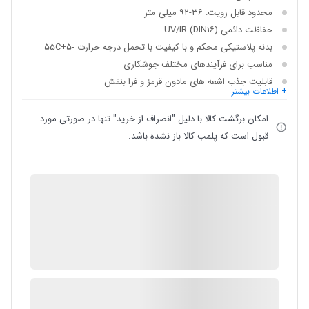
محدود قابل رویت: ۳۶-۹۲ میلی متر
حفاظت دائمی (DIN۱۶) UV/IR
بدنه پلاستیکی محکم و با کیفیت با تحمل درجه حرارت -۵+۵۵C
مناسب برای فرآیندهای مختلف جوشکاری
قابلیت جذب اشعه های مادون قرمز و فرا بنفش
+ اطلاعات بیشتر
امکان برگشت کالا با دلیل "انصراف از خرید" تنها در صورتی مورد
قبول است که پلمب کالا باز نشده باشد.
IMC Market
گارانتی 12 ماهه شرکتی
ضمانت اصالت کالا
در انبار موجود نمی باشد