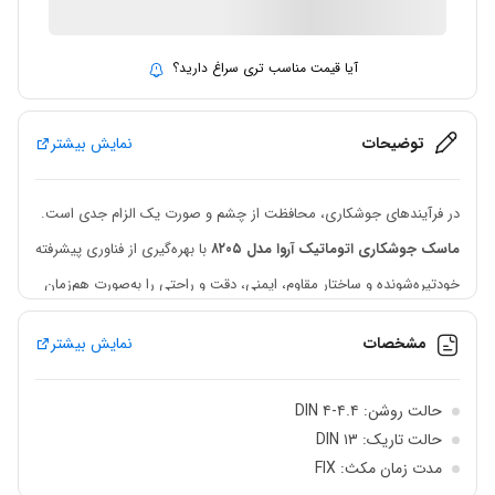
ارسال توسط IMC Market
آیا قیمت مناسب تری سراغ دارید؟
توضیحات
نمایش بیشتر
در فرآیندهای جوشکاری، محافظت از چشم و صورت یک الزام جدی است.
ماسک جوشکاری اتوماتیک آروا مدل ۸۲۰۵
با بهره‌گیری از فناوری پیشرفته
خودتیره‌شونده و ساختار مقاوم، ایمنی، دقت و راحتی را به‌صورت هم‌زمان
در اختیار جوشکاران حرفه‌ای قرار می‌دهد. این ماسک به گونه‌ای طراحی
مشخصات
نمایش بیشتر
شده که ضمن محافظت کامل، تمرکز و راندمان کاری کاربر را حفظ کند.
فناوری خودتیره‌شونده دقیق و سریع
حالت روشن: DIN ۴-۴.۴
حالت تاریک: DIN ۱۳
این ماسک از سیستم
Auto Darkening
برخوردار است و به محض ایجاد
مدت زمان مکث: FIX
قوس الکتریکی، لنز آن به‌صورت خودکار از حالت روشن
(DIN 4–4.4)
به