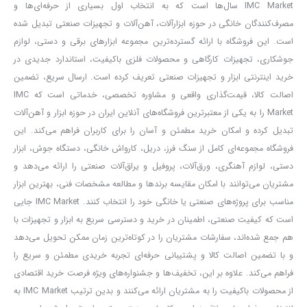
IMC Market سال‌ها است که به انتخاب اول بسیاری از حرفه‌ای‌ها و
بدنه مقاوم؛ مناسب شرایط سخت کاری
مصرف‌کنندگان خانگی در حوزه ابزارآلات، آهن‌آلات و تجهیزات صنعتی تبدیل شده
بدنه این ماسک از پلاستیک مهندسی‌شده و مقاوم ساخته شده و توانایی
است. این فروشگاه با ارائه گسترده‌ترین مجموعه ابزارهای برقی و دستی، لوازم
کار در بازه دمایی
-۵ تا +۵۵ درجه سانتی‌گراد
را دارد. مقاومت بالا در برابر
جوشکاری، تجهیزات کارگاهی و محصولات فلزی باکیفیت، استاندارد جدیدی در
ضربه، حرارت و شرایط محیطی مختلف، ماسک ۸۲۰۵ را به گزینه‌ای قابل
خرید اینترنتی ابزار و تجهیزات صنعتی تعریف کرده است. ارسال سریع، تضمین
اصالت کالا، قیمت‌گذاری واقعی و مشاوره تخصصی، خدماتی است که IMC
اعتماد برای استفاده در کارگاه‌ها، کارخانه‌ها و پروژه‌های فضای باز تبدیل
Market را به یکی از معتبرترین فروشگاه‌های آنلاین ایران در حوزه ابزار و آهن‌آلات
می‌کند.
تبدیل کرده و امکان خرید مطمئن و آسان را برای کاربران فراهم می‌کند. این
سازگار با انواع روش‌های جوشکاری
فروشگاه مجموعه‌ای کامل از سنگ فرز، دریل، کارواش خانگی، دستگاه جوش، ابزار
دستی، لوازم آهنگری، ورق‌آلات، پروفیل و یراق‌آلات صنعتی را ارائه می‌دهد و
ماسک جوشکاری اتوماتیک آروا مدل ۸۲۰۵ برای فرآیندهای مختلف
مشتریان می‌توانند با امکان مقایسه برندها و مطالعه مشخصات فنی، بهترین ابزار
جوشکاری
MIG، TIG، MMA و جوشکاری دستی
کاملاً مناسب است.
مناسب برای پروژه‌های صنعتی یا خانگی خود را انتخاب کنند. IMC Market جایی
سیستم
FIX Delay
در این محصول موجب واکنش دقیق لنز در برابر تغییر
است که کیفیت صنعتی، اطمینان در خرید و دسترسی سریع به ابزار و تجهیزات با
هم جمع شده‌اند، سفارشات مشتریان را در کوتاه‌ترین زمان ممکن تحویل می‌دهد
شدت نور جوش شده و از خستگی چشم در استفاده‌های مداوم جلوگیری
و با تضمین اصالت کالا و پشتیبانی حرفه‌ای تجربه خریدی مطمئن و سریع را
می‌کند.
فراهم می‌کند. علاوه بر این، تخفیف‌ها و جشنواره‌های ویژه فرصت خرید اقتصادی
انتخابی ایده‌آل برای چه کسانی؟
از محصولات باکیفیت را به مشتریان ارائه می‌کنند و بدین ترتیب IMC Market به