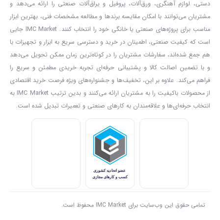
دستی، لوازم آهنگری، ورق‌آلات، پروفیل و یراق‌آلات صنعتی را ارائه می‌دهد و
نوع جوشکاری را بین حالت تیگ و معمولی مشخص کنید؛ این کار توسط
مشتریان می‌توانند با امکان مقایسه برندها و مطالعه مشخصات فنی، بهترین ابزار
مناسب برای پروژه‌های صنعتی یا خانگی خود را انتخاب کنند. IMC Market جایی
کلید مشکی رنگ کنار کلید پاور انجام می شود. توسط کلید دوم نیز مدت
است که کیفیت صنعتی، اطمینان در خرید و دسترسی سریع به ابزار و تجهیزات با
زمان قطع و وصل شدن جوش دستگاه یا همان پالس دستگاه را می توان
هم جمع شده‌اند، سفارشات مشتریان را در کوتاه‌ترین زمان ممکن تحویل می‌دهد
تنظیم کرد.
و با تضمین اصالت کالا و پشتیبانی حرفه‌ای تجربه خریدی مطمئن و سریع را
توسط سه پارامتر به نام های کارایی، ضریب توان و چرخه کاری می توانید
فراهم می‌کند. علاوه بر این، تخفیف‌ها و جشنواره‌های ویژه فرصت خرید اقتصادی
از محصولات باکیفیت را به مشتریان ارائه می‌کنند و بدین ترتیب IMC Market به
عملکرد
دستگاه جوش آرگون
را ارزیابی کنید. برای
دستگاه جوش آروا
انتخاب حرفه‌ای‌ها و علاقه‌مندان به کارهای صنعتی و تعمیرات تبدیل شده است.
۲۱۴۰،
چرخه کاری ۶۰% است؛ یعنی در مدت زمان ده دقیقه، شش دقیقه
می تواند با حداکثر توان خود جوشکاری انجام دهد. ضریب توان این
دستگاه ۰.۷۳ است و بیانگر این است که تنها ۲۷% اتلاف انرژی داریم.
علاوه بر این موارد کارایی دستگاه ۸۰% می باشد.
برای اینورتر های جوشکاری دو پارامتر درجه عایقکاری و درجه حفاظت بدنه
بسیار اهمیت دارد. برای
دستگاه جوش آرگون آروا مدل ۲۱۴۰
درجه عایق
کاری F است؛ یعنی تا ۱۵۵ درجه سانتی گراد تحمل حرارتی دارد. درجه
تمامی حقوق این وب‌سایت برای IMC Market محفوظ است.
حفاظت بدنه در این دستگاه نیز IP21 می باشد که یعنی در مکان های