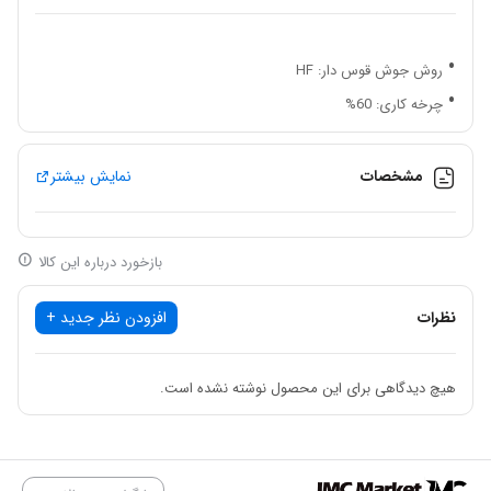
روش جوش قوس دار: HF
چرخه کاری: 60%
کارایی: 80%
ضریب توان: 0.73
مشخصات
نمایش بیشتر
درجه عایق کاری: F
درجه حفاظت بدنه: IP21
بازخورد درباره این کالا
وزن: 9 کیلوگرم
ابعاد دستگاه: 395×153×301 میلیمتر
نظرات
افزودن نظر جدید +
مدت گارانتی: 70 ماه
سبک و قابل حمل
هیچ دیدگاهی برای این محصول نوشته نشده است.
قابلیت نصب الکترواسلگ
قابلیت جوشکاری الکترود دستی
دارای کلید تنظیم پالس جریان خروجی