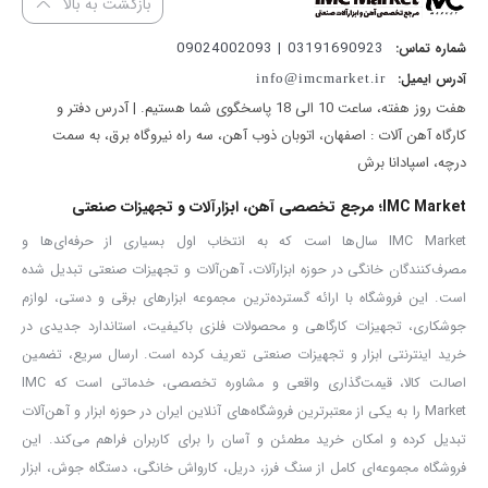
بازگشت به بالا
مناسب جهت جوشکاری های ظریف در ضخامت های پایین و فلزات
03191690923 | 09024002093
شماره تماس:
حساس
آدرس ایمیل:
info@imcmarket.ir
هفت روز هفته، ساعت 10 الی 18 پاسخگوی شما هستیم. | آدرس دفتر و
کارگاه آهن آلات : اصفهان، اتوبان ذوب آهن، سه راه نیروگاه برق، به سمت
جوشکاری قوس تنگستن تحت پوشش گاز محافظ، یکی از روش های
درچه، اسپادانا برش
جوشکاری درصنایع مختلف از جمله پتروشیمی، نظامی، دریایی و هوایی
IMC Market؛ مرجع تخصصی آهن، ابزارآلات و تجهیزات صنعتی
است. اگر از گاز محافظ آرگون در این نوع جوشکاری استفاده شود؛ به
IMC Market سال‌ها است که به انتخاب اول بسیاری از حرفه‌ای‌ها و
آن
جوش آرگون
گفته می شود. نکته مهم این است که برای جوشکاری
مصرف‌کنندگان خانگی در حوزه ابزارآلات، آهن‌آلات و تجهیزات صنعتی تبدیل شده
آرگون مرغوبیت دستگاه تاثیر به سزایی در کیفیت کار دارد. در ادامه به
است. این فروشگاه با ارائه گسترده‌ترین مجموعه ابزارهای برقی و دستی، لوازم
معرفی
دستگاه جوش آروا ۲۱۴۰
که یک دستگاه تخصصی برای جوشکاری
جوشکاری، تجهیزات کارگاهی و محصولات فلزی باکیفیت، استاندارد جدیدی در
آرگون است؛ می پردازیم.
خرید اینترنتی ابزار و تجهیزات صنعتی تعریف کرده است. ارسال سریع، تضمین
بر روی
دستگاه جوشکاری آرگون آروا مدل ۲۱۴۰
دو ولوم و دو کلید وجود
اصالت کالا، قیمت‌گذاری واقعی و مشاوره تخصصی، خدماتی است که IMC
Market را به یکی از معتبرترین فروشگاه‌های آنلاین ایران در حوزه ابزار و آهن‌آلات
دارد. توسط ولوم A می توان میزان جریان خروجی دستگاه را تنظیم کرد و
تبدیل کرده و امکان خرید مطمئن و آسان را برای کاربران فراهم می‌کند. این
توسط ولوم دوم می توان POST FLOW مدت زمان قطع شدن گاز بعد از
فروشگاه مجموعه‌ای کامل از سنگ فرز، دریل، کارواش خانگی، دستگاه جوش، ابزار
برداشتن دست از روی ماشه را مشخص کرد. حال ممکن است بخواهید