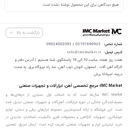
هیچ دیدگاهی برای این محصول نوشته نشده است.
ساختمانی، تخریب دیوار ها، نصب تجهیزات برقی، سوراخ ‌کاری برای
نصب لوله‌ کشی و اتصالات الکتریکی، و همچنین در کار های نجاری و دیگر
صنایع مشابه استفاده می‌ شود.
بازگشت به بالا
دریل بتن کن
۵۲۰۸ آروا
با توان ۸۰۰ وات و سرعت بی‌باری ۹۰۰ دور بر
دقیقه، یک ابزار قدرتمند برای کار های تخریب است. این ابزار می ‌تواند با
03191690923 | 09024002093
شماره تماس:
سرعت بالا و به آسانی به متریال‌ های سخت نفوذ کند.
آدرس ایمیل:
info@imcmarket.ir
هفت روز هفته، ساعت 10 الی 18 پاسخگوی شما هستیم. | آدرس دفتر و
سیستم قلم گیر
SDS PLUS
با ۴ شیار
SDS PLUS
، بتن
کارگاه آهن آلات : اصفهان، اتوبان ذوب آهن، سه راه نیروگاه برق، به سمت
کن
مدل
۵۲۰۸
آروا به شما امکان تعویض سریع و آسان قلم را می‌ دهد،
درچه، اسپادانا برش
بدون نیاز به ابزار اضافی برای اینکه هیچ مشکلی در کار ها نداشته باشید.
IMC Market؛ مرجع تخصصی آهن، ابزارآلات و تجهیزات صنعتی
این ابزار توانایی ایجاد سوراخ‌ های دقیق و عمیق در سطوح مختلف را
IMC Market سال‌ها است که به انتخاب اول بسیاری از حرفه‌ای‌ها و
فراهم می‌ کند و برای انجام کار های پیچیده و دقیق بسیار مناسب است.
مصرف‌کنندگان خانگی در حوزه ابزارآلات، آهن‌آلات و تجهیزات صنعتی تبدیل شده
به عبارت دیگر،
بتن کن
یکی از ابزار های بی‌ نظیر برای کار های ساختمانی
است. این فروشگاه با ارائه گسترده‌ترین مجموعه ابزارهای برقی و دستی، لوازم
و نجاری می ‌باشد و با ویژگی‌ های برجسته ‌اش، به هر کارگر حرفه ‌ای کمک
جوشکاری، تجهیزات کارگاهی و محصولات فلزی باکیفیت، استاندارد جدیدی در
می ‌کند تا پروژه‌ های خود را با کیفیت و سرعت بیشتری انجام دهد.
خرید اینترنتی ابزار و تجهیزات صنعتی تعریف کرده است. ارسال سریع، تضمین