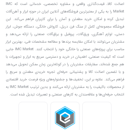
اصالت کالا، قیمت‌گذاری واقعی و مشاوره تخصصی، خدماتی است که IMC
دریل
۸۰۰
وات مدل
۵۲۰۸
با طراحی و تکنولوژی منحصر به فردی که دارد،
Market را به یکی از معتبرترین فروشگاه‌های آنلاین ایران در حوزه ابزار و آهن‌آلات
توانایی کاهش انتقال لرزش‌ های ناشی از عملکرد دستگاه به دست کاربر را
تبدیل کرده و امکان خرید مطمئن و آسان را برای کاربران فراهم می‌کند. این
دارد. این مزیت امکان می ‌دهد تا کاربر در طول استفاده از دستگاه کمترین
فروشگاه مجموعه‌ای کامل از سنگ فرز، دریل، کارواش خانگی، دستگاه جوش، ابزار
لرزش‌ ها را تجربه کند.
دستی، لوازم آهنگری، ورق‌آلات، پروفیل و یراق‌آلات صنعتی را ارائه می‌دهد و
مشتریان می‌توانند با امکان مقایسه برندها و مطالعه مشخصات فنی، بهترین ابزار
علاوه بر این، این بتن کن دارای طراحی کم ‌صدا است که به حفظ ارتباط
مناسب برای پروژه‌های صنعتی یا خانگی خود را انتخاب کنند. IMC Market جایی
‌های صدایی سلامتی کاربران و همچنین کاهش مزاحمت‌ های صوتی در
است که کیفیت صنعتی، اطمینان در خرید و دسترسی سریع به ابزار و تجهیزات با
محیط کار کمک می ‌کند.
هم جمع شده‌اند، سفارشات مشتریان را در کوتاه‌ترین زمان ممکن تحویل می‌دهد
دریل بتن کن
آروا
با دارا بودن سه حالت عملکرد، تناسب انعطاف‌ پذیری
و با تضمین اصالت کالا و پشتیبانی حرفه‌ای تجربه خریدی مطمئن و سریع را
فراهم می‌کند. علاوه بر این، تخفیف‌ها و جشنواره‌های ویژه فرصت خرید اقتصادی
بیشتری به کاربر ارائه می‌ دهد. حالت چرخشی مناسب کار هایی است که
از محصولات باکیفیت را به مشتریان ارائه می‌کنند و بدین ترتیب IMC Market به
نیاز به سوراخ کاری رو سطوح دارند. حالت چکشی برای کارهای تخریب و
انتخاب حرفه‌ای‌ها و علاقه‌مندان به کارهای صنعتی و تعمیرات تبدیل شده است.
سوراخ ‌کاری در سطوح سخت و مقاوم مثل بتن مناسب است.
حالت چرخشی و چکشی همچنین می ‌تواند در برخی پروژه‌ ها که نیاز به
ترکیب این دو حالت دارند، بسیار مفید باشد. این ویژگی‌ ها به کاربر امکان
می‌ دهند تا بر اساس نوع کاری خود حالت مناسبی انتخاب کنند.