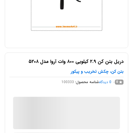
دریل بتن کن ۲.۹ کیلویی ۸۰۰ وات آروا مدل ۵۲۰۸
بتن کن، چکش تخریب و پیکور
0
دیدگاه
شناسه محصول:
100333
0
IMC Market
در انبار موجود نمی باشد
ارسال توسط IMC Market