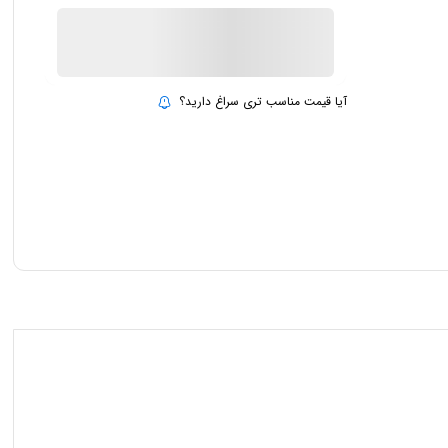
ناموجود
بروزرسانی قیمت:
15 تیر 1403
آیا قیمت مناسب تری سراغ دارید؟