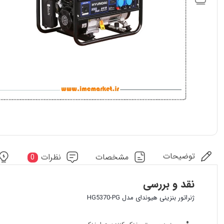
توضیحات
مشخصات
نظرات
0
نقد و بررسی
ژنراتور بنزینی هیوندای مدل HG5370-PG