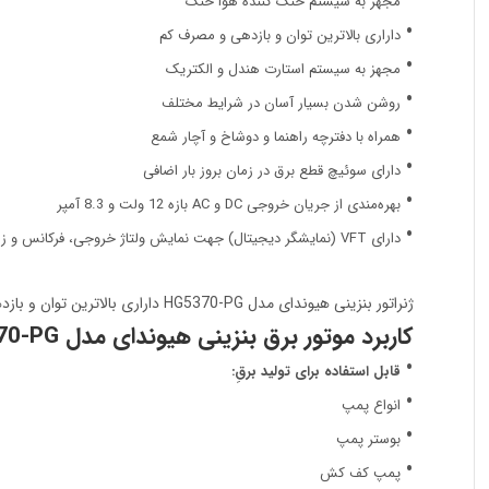
مجهز به سیستم خنک کننده هوا خنک
داراری بالاترین توان و بازدهی و مصرف کم
مجهز به سیستم استارت هندل و الکتریک
روشن شدن بسیار آسان در شرایط مختلف
همراه با دفترچه راهنما و دوشاخ و آچار شمع
دارای سوئیچ قطع برق در زمان بروز بار اضافی
بهره‌مندی از جریان خروجی DC و AC بازه 12 ولت و 8.3 آمپر
دارای VFT (نمایشگر دیجیتال) جهت نمایش ولتاژ خروجی، فرکانس و زمان کار
ژنراتور بنزینی هیوندای مدل HG5370-PG داراری بالاترین توان و بازدهی و مصرف کم در میان هم رده های خود می‌باشد.
کاربرد موتور برق بنزینی هیوندای مدل HG5370-PG :
قابل استفاده برای تولید برقِ:
انواع پمپ
بوستر پمپ
پمپ کف کش