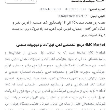
می‌آید؛ اما عملکرد اصلی آن همان پولیش‌کاری ماشین خواهد بود. این
03191690923 | 09024002093
شماره تماس:
محصول با بهره‌مندی از سیستم چرخشی و موتور پرقدرت 1200 وات، یک
آدرس ایمیل:
info@imcmarket.ir
گزینه کارآمد برای افرادی است که به دنبال یک دستگاه پولیش کارآمد و با
هفت روز هفته، ساعت 10 الی 18 پاسخگوی شما هستیم. | آدرس دفتر و
عملکرد قدرتمند هستند. همچنین این موتور قدرتمند به شما امکان خواهد
کارگاه آهن آلات : اصفهان، اتوبان ذوب آهن، سه راه نیروگاه برق، به سمت
درچه، اسپادانا برش
داد که دستگاه را به عنوان یک سمباده‌زن نیز به کار ببرید؛ به طوری که
می‌توان با کمک آن فلزات (و دیگر متریال‌ها) زنگ‌زده یا رنگ‌شده را
IMC Market؛ مرجع تخصصی آهن، ابزارآلات و تجهیزات صنعتی
سمباده زد و ظرف مدت‌زمان کوتاهی به خروجی دل‌خواه رسید.
IMC Market سال‌ها است که به انتخاب اول بسیاری از حرفه‌ای‌ها و
مصرف‌کنندگان خانگی در حوزه ابزارآلات، آهن‌آلات و تجهیزات صنعتی تبدیل شده
اما دستگاه‌های پولیش دستی انواع مختلفی دارند و شما لازم است پیش
است. این فروشگاه با ارائه گسترده‌ترین مجموعه ابزارهای برقی و دستی، لوازم
از نهایی کردن خرید خود به خوبی درباره نیازهایی که دارید و بهترین
جوشکاری، تجهیزات کارگاهی و محصولات فلزی باکیفیت، استاندارد جدیدی در
دستگاهی که می‌تواند به کمک شما بیاید تحقیق کنید. برای مثال مهم‌ترین
خرید اینترنتی ابزار و تجهیزات صنعتی تعریف کرده است. ارسال سریع، تضمین
انواع دستگاه‌های پولیش دستی عبارت‌اند از پولیش چرخشی، پولیش
اصالت کالا، قیمت‌گذاری واقعی و مشاوره تخصصی، خدماتی است که IMC
اوربیتال و پولیش دوال اکشن. پولیش چرخشی ساختاری همچون انواع
Market را به یکی از معتبرترین فروشگاه‌های آنلاین ایران در حوزه ابزار و آهن‌آلات
تبدیل کرده و امکان خرید مطمئن و آسان را برای کاربران فراهم می‌کند. این
فرزها دارد و صفحه آن به صورت دایره‌ای حرکت می‌کند. این نوع از
فروشگاه مجموعه‌ای کامل از سنگ فرز، دریل، کارواش خانگی، دستگاه جوش، ابزار
پولیش‌ها سریع‌ترین دستگاه‌ها برای پولیش‌کاری به شمار می‌آیند؛ اما