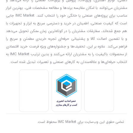
دستی، لوازم آهنگری، ورق‌آلات، پروفیل و یراق‌آلات صنعتی را ارائه می‌دهد و
می‌بایست تنها افراد حرفه‌ای با آن‌ها اقدام به پولیش‌کاری ماشین کنند. در
مشتریان می‌توانند با امکان مقایسه برندها و مطالعه مشخصات فنی، بهترین ابزار
غیر این صورت ممکن است آسیب‌های جدی به رنگ ماشین وارد شود.
مناسب برای پروژه‌های صنعتی یا خانگی خود را انتخاب کنند. IMC Market جایی
است که کیفیت صنعتی، اطمینان در خرید و دسترسی سریع به ابزار و تجهیزات با
پولیش اوربیتال اما ساختاری متفاوت دارد و عملکرد آن چرخشی نیست؛
هم جمع شده‌اند، سفارشات مشتریان را در کوتاه‌ترین زمان ممکن تحویل می‌دهد
بلکه تا حدی از کار چرخش را می‌بایست اپراتور انجام دهد. در مقابل در
و با تضمین اصالت کالا و پشتیبانی حرفه‌ای تجربه خریدی مطمئن و سریع را
این نوع دستگاه‌ها امکان آسیب به رنگ خودرو و ایجاد هولوگرام بر روی
فراهم می‌کند. علاوه بر این، تخفیف‌ها و جشنواره‌های ویژه فرصت خرید اقتصادی
آن وجود ندارد و در ضمن، سطح بیشتری را نیز پوشش می‌دهد. اما
از محصولات باکیفیت را به مشتریان ارائه می‌کنند و بدین ترتیب IMC Market به
انتخاب حرفه‌ای‌ها و علاقه‌مندان به کارهای صنعتی و تعمیرات تبدیل شده است.
سرعت کار آن‌ها بسیار پایین‌تر از پولیش چرخشی خواهد بود. پولیش
دوال اکشن چیزی میان پولیش چرخشی و اوربیتال است؛ هم از خاصیت
مداری بهره می‌برد و هم قابلیت چرخشی دارد؛ اما چه در زمینه عملکرد
چرخشی و چه عملکرد مداری، معمولا نمی‌تواند عملکردی به رضایت‌بخشی
دستگاه‌هایی را داشته باشد که به طور خاص برای یکی از این‌ عملکردها
تولید شده‌اند.
این دستگاه پولیش در ابعاد 7×9×44 سانتی‌متر تولید شده است و وزن
تمامی حقوق این وب‌سایت برای IMC Market محفوظ است.
آن 1.35 کیلوگرم است؛ بنابراین ابعاد و وزنی بسیار مناسب داشته و همین