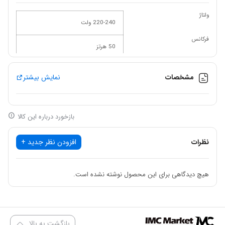
ولتاژ
220-240 ولت
فرکانس
50 هرتز
قدرت
1200 وات
مشخصات
نمایش بیشتر
تعداد ضربه در دقیقه
3000 دور در دقیقه
حداکثر اندازه صفحه
بازخورد درباره این کالا
180 میلی متر
وزن
نظرات
افزودن نظر جدید +
1350 گرم
هیچ دیدگاهی برای این محصول نوشته نشده است.
پولیش برقی کنزاکس مدل KEP-1120 یک محصول کارآمد و قدرتمند در
رده پولیش برقی‌های دستی است که برای کارهایی همچون پولیش‌کاری
ماشین، پولیش‌کاری سطوح مختلف فلزی و سنگی و موارد مشابه به کار
بازگشت به بالا