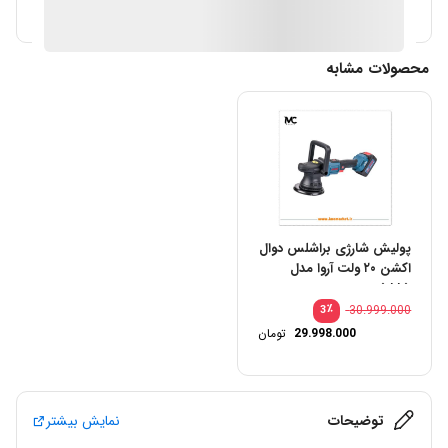
آیا قیمت مناسب تری سراغ دارید؟
محصولات مشابه
پولیش شارژی براشلس دوال
اکشن ۲۰ ولت آروا مدل
۵۸۸۵
٪
30.999.000
3
29.998.000
تومان
توضیحات
نمایش بیشتر