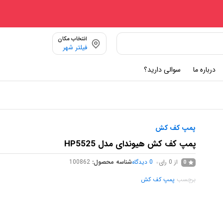
انتخاب مکان
فیلتر شهر
درباره ما
سوالی دارید؟
پمپ کف کش
پمپ کف کش هیوندای مدل HP5525
از 0 رای
0
دیدگاه
شناسه محصول:
100862
0
برچسب
پمپ کف کش