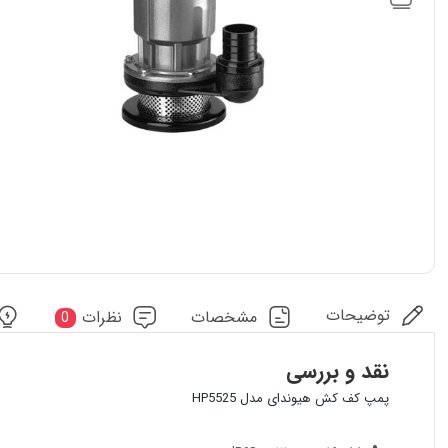
توضیحات
مشخصات
نظرات
0
نقد و بررسی
پمپ کف کش هیوندای مدل HP5525