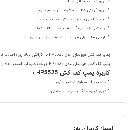
دارای کلاس حفاظتی lP68
دارای گارانتی 365 روزه شرکت ایران هیوندای
عملکرد با دبی جریان 1/5 متر مکعب بر ساعت
بهره‌مندی از بدنه‌ای آلومینیومی با ارتفاع 25 متر
طراحی ساده برای سهولت در استفاده و تعمیر سری
پمپ کف کش هیوندای مدل HP5525 با گارانتی 365 روزه اصالت کالا و خدمات پس از فروش از جانب شرکت ایران هیوندای عرضه می‌شود.
پمپ کف کش هیوندای مدل HP5525 جهت تخلیه آب استخر، چاه و غیره کاربرد دارد. موتور الکتریکی این دستگاه با توان و قدرت بسیار مطلوبی عمل می‌کند.
کاربرد پمپ کف کش HP5525 :
مناسب برای مصارف استخر و آبیاری
دارای کاربرد خانگی، عمومی و صنعتی
امتیاز کاربران به: