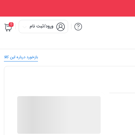
0
ورود/ثبت نام
بازخورد درباره این کالا
IMC Market
در انبار موجود نمی باشد
ارسال توسط IMC Market