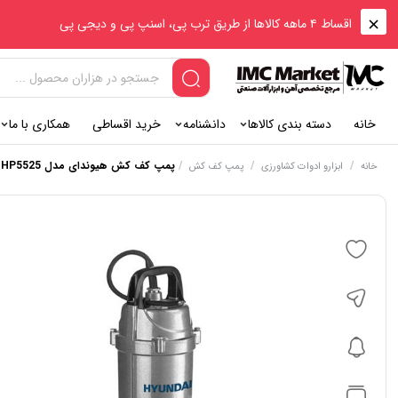
اقساط ۴ ماهه کالاها از طریق ترب پی، اسنپ پی و دیجی پی
خانه
دسته بندی کالاها
دانشنامه
خرید اقساطی
همکاری با ما
/
/
/
پمپ کف کش هیوندای مدل HP5525
خانه
ابزارو ادوات کشاورزی
پمپ کف کش