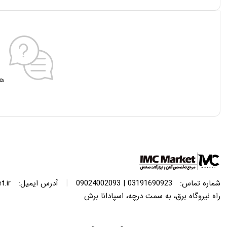
هی
|
شماره تماس:
03191690923 | 09024002093
آدرس ایمیل:
.ir
راه نیروگاه برق، به سمت درچه، اسپادانا برش