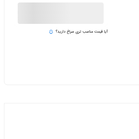
ناموجود
بروزرسانی قیمت:
15 تیر 1403
آیا قیمت مناسب تری سراغ دارید؟