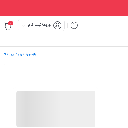
0
ورود/ثبت نام
بازخورد درباره این کالا
IMC Market
در انبار موجود نمی باشد
ارسال توسط IMC Market