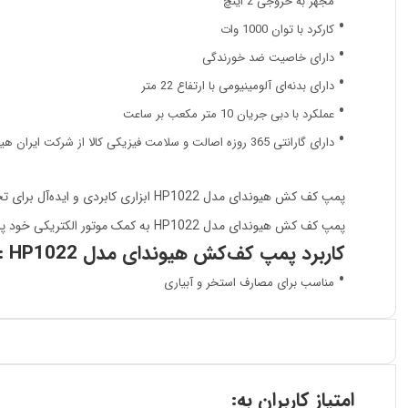
مجهز به خروجی 2 اینچ
کارکرد با توان 1000 وات
دارای خاصیت ضد خورندگی
دارای بدنه‌ای آلومینیومی با ارتفاع 22 متر
عملکرد با دبی جریان 10 متر مکعب بر ساعت
دارای گارانتی 365 روزه اصالت و سلامت فیزیکی کالا از شرکت ایران هیوندای
پمپ کف کش هیوندای مدل HP1022 ابزاری کابردی و ایده‌آل برای تخلیه آب استخر و آبیاری است.
پمپ کف کش هیوندای مدل HP1022 به کمک موتور الکتریکی خود پروانه را به چرخش درمی‌آورد. با ورود آب به داخل پمپ آب را به حرکت درآورد‌ه و انرژی جنبشی آن سبب تخلیه آب می‌شود.
کاربرد پمپ کف‌کش هیوندای مدل HP1022 :
مناسب برای مصارف استخر و آبیاری
امتیاز کاربران به: