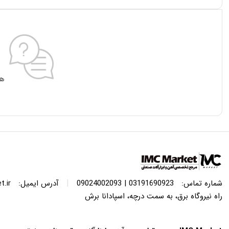
هی
|
شماره تماس:
03191690923 | 09024002093
آدرس ایمیل:
.ir
راه نیروگاه برق، به سمت درچه، اسپادانا برش