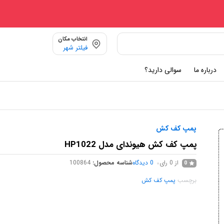
انتخاب مکان
فیلتر شهر
درباره ما
سوالی دارید؟
پمپ کف کش
پمپ کف کش هیوندای مدل HP1022
از 0 رای
0
دیدگاه
شناسه محصول:
100864
0
برچسب
پمپ کف کش