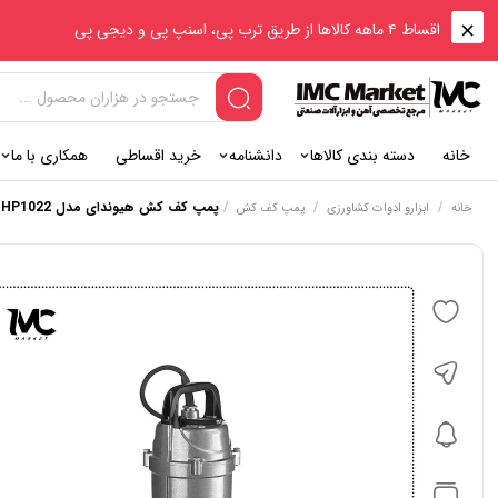
اقساط ۴ ماهه کالاها از طریق ترب پی، اسنپ پی و دیجی پی
خانه
دسته بندی کالاها
دانشنامه
خرید اقساطی
همکاری با ما
/
/
/
پمپ کف کش هیوندای مدل HP1022
خانه
ابزارو ادوات کشاورزی
پمپ کف کش