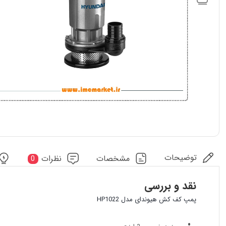
توضیحات
مشخصات
نظرات
0
نقد و بررسی
پمپ کف کش هیوندای مدل HP1022