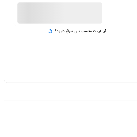
ناموجود
بروزرسانی قیمت:
15 تیر 1403
آیا قیمت مناسب تری سراغ دارید؟