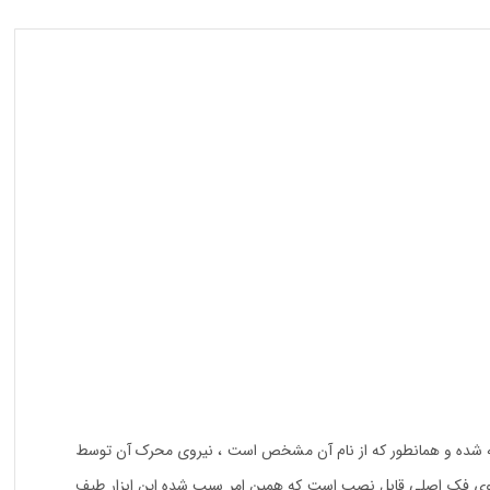
 با هدف پرس انواع لوله ها و اتصالات 5 لایه (تلفیقی) در کشور چین ساخته شده و همانطور که از نام آن مشخص است ، نیروی محرک آن توسط
یلیمتر ارائه می شود و با استفاده از پیچ مخصوص بر روی فک اصلی قابل نصب است که همین امر سبب شده این ابزار طیف