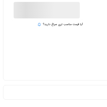
ناموجود
بروزرسانی قیمت:
15 تیر 1403
آیا قیمت مناسب تری سراغ دارید؟