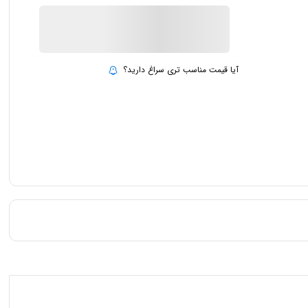
ناموجود
بروزرسانی قیمت:
15 تیر 1403
آیا قیمت مناسب تری سراغ دارید؟