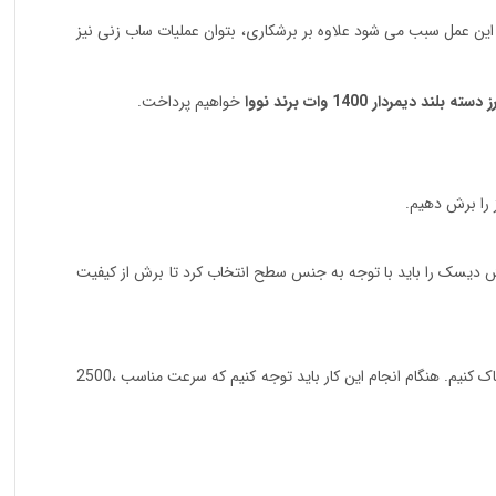
ین عمل سبب می شود علاوه بر برشکاری، بتوان عملیات ساب زنی نیز
ه بلند دیمردار 1400 وات برند نووا
خواهیم پرداخت.
ز را برش دهیم.
ش دیسک را باید با توجه به جنس سطح انتخاب کرد تا برش از کیفیت
به ما این امکان را می دهد که بخش های زنگ زده ، مواد مزاحم خارجی ،رنگ های قدیمی و… را از روی انواع پاک کنیم. هنگام انجام این کار باید توجه کنیم که سرعت مناسب ،2500