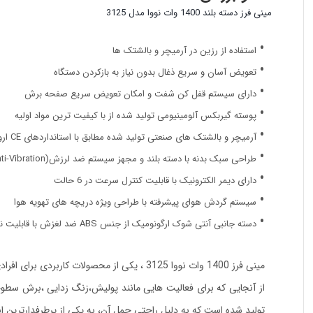
مینی فرز دسته بلند 1400 وات نووا مدل 3125
استفاده از رزین در آرمیچر و بالشتک ها
تعویض آسان و سریع ذغال بدون نیاز به بازکردن دستگاه
دارای سیستم قفل کن شفت و امکان تعویض سریع صفحه برش
پوسته گیربکس آلومینیومی تولید شده از با کیفیت ترین مواد اولیه
آرمیچر و بالشتک های صنعتی تولید شده مطابق با استانداردهای CE اروپا
طراحی سبک بدنه با دسته بلند و مجهز سیستم ضد لرزش(Anti-Vibration)
دارای دیمر الکترونیک با قابلیت کنترل سرعت در 6 حالت
سیستم گردش هوای پیشرفته با طراحی ویژه دریچه های تهویه هوا
دسته جانبی آنتی شوک ارگونومیک از جنس ABS ضد لغزش با قابلیت نصب در 3 جهت
مینی فرز 1400 وات نووا 3125 ، یکی از محصولات کاربردی برای افرادی است که به دنبال استفاده از یک فرز سبک و قدرتمند می باشد.
تولید شده است که به دلیل راحتی حمل آن، به یکی از پرطرفدارترین اب