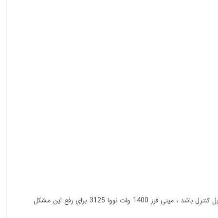
از آنجایی که برای فعالیت هایی مانند پولیش،زنگ زدایی ،برش سطوح با جنس های مختلف و… ، به فرزی نیاز داریم که سرعت چرخش دیسک آن قابل کنترل باشد ، مینی فرز 1400 وات نووا 3125 برای رفع این مشکل