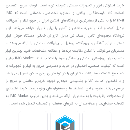
خرید اینترنتی ابزار و تجهیزات صنعتی تعریف کرده است. ارسال سریع، تضمین
بلند
۱۱۵۰
وات فوق صنعتی مدل
۵۵۲۰ آروا
آشنا می کنیم.
اصالت کالا، قیمت‌گذاری واقعی و مشاوره تخصصی، خدماتی است که IMC
قدرت موتور از موارد بسیار مهم در کارهای برش و ساب زنی است.
مینی
Market را به یکی از معتبرترین فروشگاه‌های آنلاین ایران در حوزه ابزار و آهن‌آلات
فرز دسته بلند
۱۱۵۰
وات آروا
با
قدرت بسیار بالایی که دارد به شما امکان
تبدیل کرده و امکان خرید مطمئن و آسان را برای کاربران فراهم می‌کند. این
فروشگاه مجموعه‌ای کامل از سنگ فرز، دریل، کارواش خانگی، دستگاه جوش، ابزار
انجام کارهای سنگین را می ‌دهد. چون قدرت موتور از مواردی است که در
دستی، لوازم آهنگری، ورق‌آلات، پروفیل و یراق‌آلات صنعتی را ارائه می‌دهد و
کارایی هر چه بهتر نقش بسزایی دارد.
مشتریان می‌توانند با امکان مقایسه برندها و مطالعه مشخصات فنی، بهترین ابزار
مینی فرز فوق صنعتی مدل
۵۵۲۰ از قطعات بسیار با کیفیت و
مناسب برای پروژه‌های صنعتی یا خانگی خود را انتخاب کنند. IMC Market جایی
استانداردی ساخته شده است.
بلبرینگ ضد غبار، دسته جانبی ارگونومیک
است که کیفیت صنعتی، اطمینان در خرید و دسترسی سریع به ابزار و تجهیزات با
و ضد لرزش، حفاظ قفل کن در برابر ضربات احتمالی، کالکتور با ضخامت
هم جمع شده‌اند، سفارشات مشتریان را در کوتاه‌ترین زمان ممکن تحویل می‌دهد
و با تضمین اصالت کالا و پشتیبانی حرفه‌ای تجربه خریدی مطمئن و سریع را
بالا و ۱۰۰% مس مطابق با استانداردهای روز دنیا، موتور قدرتمند و فوق
فراهم می‌کند. علاوه بر این، تخفیف‌ها و جشنواره‌های ویژه فرصت خرید اقتصادی
صنعتی، سیم پیچی موتور ۱۰۰% مس با تحمل حرارت تا ۲۲۰ درجه، موتور
از محصولات باکیفیت را به مشتریان ارائه می‌کنند و بدین ترتیب IMC Market به
نخ بندی شده جهت حفاظت از موتور، و کابل با استاندارد VDE آلمان که در
انتخاب حرفه‌ای‌ها و علاقه‌مندان به کارهای صنعتی و تعمیرات تبدیل شده است.
نهایت
مینی فرز دسته بلند
۱۱۵۰
وات فوق صنعتی مدل
۵۵۲۰ آروا را یک
ابزار قدرتمند کرده است.
سرعت یکی از موارد مهم در کارهای برش است و باید دستگاهی را انتخاب