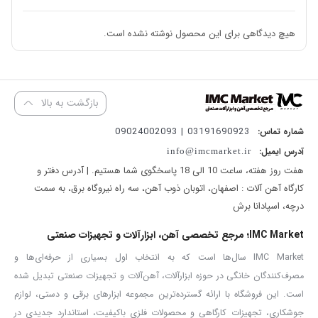
دارای کابل با استاندارد VDE آلمان
ساخت ایران
هیچ دیدگاهی برای این محصول نوشته نشده است.
در دنیای امروزه پیشرفت صنعتی و فناوری، استفاده از ابزار های کاربردی و
کار آمد برای مشاغل مختلف ضروری است. ابزار هایی که توانایی انجام
بازگشت به بالا
کارهای متنوع و حرفه ‌ای را داشته باشند. یکی از این ابزار های چند
03191690923 | 09024002093
شماره تماس:
منظوره، مینی فرز دسته بلند ۱۱۵۰ وات ساخت ایران آروا است که توانسته
آدرس ایمیل:
info@imcmarket.ir
است به عنوان یک محصول ایده‌ آل در مشاغل مختلفی نظیر آهنگری،
هفت روز هفته، ساعت 10 الی 18 پاسخگوی شما هستیم. | آدرس دفتر و
سنگبری، جوشکاری و مکانیکی شناخته شود. این محصول قابل رقابت با
کارگاه آهن آلات : اصفهان، اتوبان ذوب آهن، سه راه نیروگاه برق، به سمت
بوش و متابو است و کیفیت بسیار بالایی دارد. پیشنهاد می کنیم حتما روی
درچه، اسپادانا برش
لینک زیر کلیک کنید تا متوجه شوید که چگونه آروا رقیب بوش و متابو
IMC Market؛ مرجع تخصصی آهن، ابزارآلات و تجهیزات صنعتی
شد.
IMC Market سال‌ها است که به انتخاب اول بسیاری از حرفه‌ای‌ها و
قدرت، سرعت چرخش، قطعات استاندارد و با کیفیت مهم ترین مواردی
مصرف‌کنندگان خانگی در حوزه ابزارآلات، آهن‌آلات و تجهیزات صنعتی تبدیل شده
است که یک
مینی فرز
را متمایز می کند. برای اینکه کار های خود را به
است. این فروشگاه با ارائه گسترده‌ترین مجموعه ابزارهای برقی و دستی، لوازم
جوشکاری، تجهیزات کارگاهی و محصولات فلزی باکیفیت، استاندارد جدیدی در
بهترین شکل و با کیفیت بالا انجام دهید شما را با
مینی فرز دسته