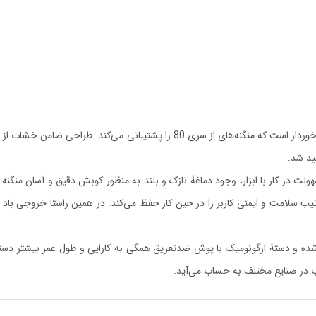
منگنه‌کوب بادی مدل P2500 توسن از خشابی با ظرفیت 140 منگنه برخوردار است که منگنه
ید شد.
لت در کار با ابزار، وجود دماغۀ نازک و بلند به منظور کوبش دقیق و آسان منگنه و ق
 ترتیب سلامت و ایمنی کاربر را در حین کار حفظ می‌کند. در همین راستا خروجی ب
ده و دستۀ ارگونومیک با پوش ضدتعریق همگی به کارایی و طول عمر بیشتر دستگ