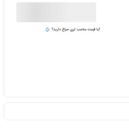
ناموجود
بروزرسانی قیمت:
15 تیر 1403
آیا قیمت مناسب تری سراغ دارید؟