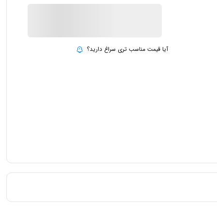
ناموجود
بروزرسانی قیمت:
15 تیر 1403
آیا قیمت مناسب تری سراغ دارید؟