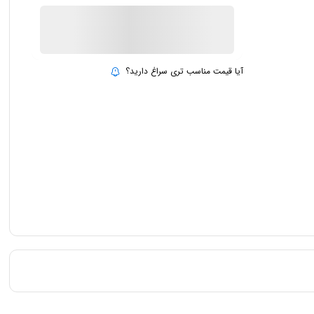
ناموجود
بروزرسانی قیمت:
15 تیر 1403
آیا قیمت مناسب تری سراغ دارید؟