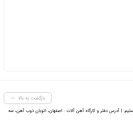
بازگشت به بالا
لی 18 پاسخگوی شما هستیم. | آدرس دفتر و کارگاه آهن آلات : اصفهان، اتوبان ذوب آهن، سه