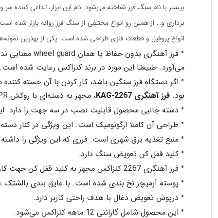
بیشتر با نام سنگ فرز شناخته می‌شود. نام این ابزار، تداعی کننده س
برداری و… از همین رو انواع مختلفی از سنگ فرز روانه بازار شده است.
انواع پروفیل و قطعات فلزی طراحی شده است. یکی از بهترین نمونه‌ها
فرز آهنگری بدون حفاظ یا همان
wheel guard
معنایی ندا
می‌آورد. طبیعتا این مورد در برند کنزاکس رعایت شده است.
اگر دستگاه فرز سنگین باشد، کار کردن با آن خسته کننده
بود.
فرز آهنگری
KAG-2267
، مجهز به دسته‌ای با روکش
PR
دسته جانبی محصول قابلیت نصب در سه جهت را دارد. این وی
طراحی آن کاملا ارگونومیک است. این ویژگی در کنار دسته 
منبع تغذیه برق شهری است. فرزی که این ویژگی را داشته ب
کلید قفل کن تعویض سنگ دارد.
فرز آهنگری 2267 کنزاکس مجهز به کلید قفل کن جهت کاربری مداوم و جلوگیری از روشن شدن ناخواسته دستگاه است.
پوسته آرمیچر نخ بندی شده است. با عایق بندی بالشتک عم
درپوش تعویض ذغال با هدف راحتی کاربر دارد.
این محصول شامل گارانتی 12 ماهه کنزاکس می‌شود.