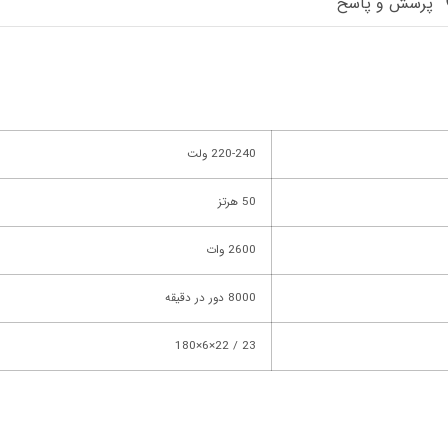
پرسش و پاسخ
220-240 ولت
50 هرتز
2600 وات
8000 دور در دقیقه
23 / 22×6×180