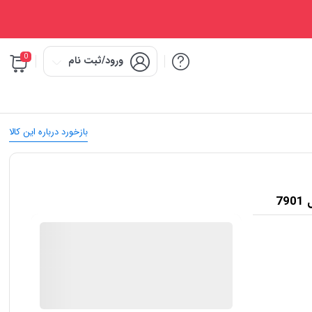
0
ورود/ثبت نام
بازخورد درباره این کالا
IMC Market
در انبار موجود نمی باشد
ارسال توسط IMC Market