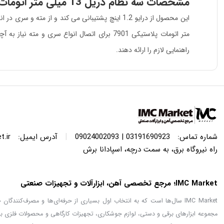
مشخصات سه نظام دریل 13 میلی متر اتومات پلاستیکی 7901
این محصول از درایو 1.2 اینچ پشتیبانی می کند و از مته و سری در اندازه 2 تا 13 میلی متر را به دریل متصل می کند. این سه نظام ساخت چین بوده و توانایی اتصال بر روی انواع دریل را داراست. سه نظام دریل
متر اتومات پلاستیکی 7901 برای اتصال انواع
راهنمایی لازم را ارائه دهند.
|
شماره تماس:
03191690923 | 09024002093
آدرس ایمیل:
.ir
راه نیروگاه برق، به سمت درچه، اسپادانا برش
IMC Market؛ مرجع تخصصی آهن، ابزارآلات و تجهیزات صنعتی
IMC Market سال‌ها است که به انتخاب اول بسیاری از حرفه‌ای‌ها و مصرف‌کنن
مجموعه ابزارهای برقی و دستی، لوازم جوشکاری، تجهیزات کارگاهی و محصولات فلزی با