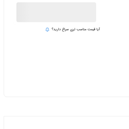
ناموجود
بروزرسانی قیمت:
15 تیر 1403
آیا قیمت مناسب تری سراغ دارید؟