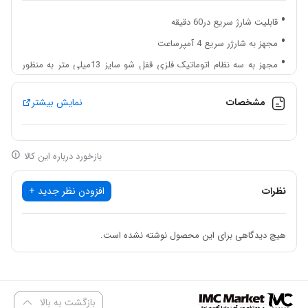
قابلیت شارژ سریع در60 دقیقه
مجهز به شارژر سریع 4 آمپرساعت
مجهز به سه نظام اتوماتیک فلزی قفل شو سایز 13میلی متر به منظور
جلوگیری از بازشدن ابزار حین کار
مشخصات
نمایش بیشتر
مجهز به گیربکس دو سرعته
مجهز به شستی چپگرد- راستگرد مجزا از کلید برق
بدنه و دسته ارگونومیک با پوشش ضدتعریق
بازخورد درباره این کالا
دارای 2 باتری لیتیوم یون 4 آمپرساعت با کیفیت
نظرات
مجهز به موتور براشلس 20 ولت (بدون ذغال) با طول عمر بالا
افزودن نظر جدید +
دارای چراغ LED به منظور کار در محیط های کم نور
دارای کیف حمل و نقل مقاوم به منظور سهولت در حمل و نگهداری از
هیچ دیدگاهی برای این محصول نوشته نشده است.
ابزار
توانایی سوراخکاری و پیچ کاری در سطوح مختلف فلزی، چوبی،
پلاستیکی و مصالح ساختمانی
بازگشت به بالا