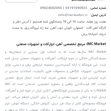
مجهز به نشانگر وضعیت شارژ باطری هنگام کار به منظور مدیریت
03191690923 | 09024002093
شماره تماس:
مصرف باطری
آدرس ایمیل:
info@imcmarket.ir
دارای کلید برق مدل گازی
هفت روز هفته، ساعت 10 الی 18 پاسخگوی شما هستیم. | آدرس دفتر و
قابلیت ایجاد 100 نیوتن متر واقعی گشتاور به منظور باز و بسته کردن
کارگاه آهن آلات : اصفهان، اتوبان ذوب آهن، سه راه نیروگاه برق، به سمت
انواع پیچ و مهره
درچه، اسپادانا برش
مجهز به دسته کمکی، بند و قلاب آویز کمری به منظور سهولت در کاربری
IMC Market؛ مرجع تخصصی آهن، ابزارآلات و تجهیزات صنعتی
ابزار
IMC Market سال‌ها است که به انتخاب اول بسیاری از حرفه‌ای‌ها و
قابلیت تنظیم24 حالت(گشتاور) به منظور باز و بسته کردن انواع پیچ و
مصرف‌کنندگان خانگی در حوزه ابزارآلات، آهن‌آلات و تجهیزات صنعتی تبدیل شده
دو حالت دریل کاری ساده و چکشی
است. این فروشگاه با ارائه گسترده‌ترین مجموعه ابزارهای برقی و دستی، لوازم
جوشکاری، تجهیزات کارگاهی و محصولات فلزی باکیفیت، استاندارد جدیدی در
خرید اینترنتی ابزار و تجهیزات صنعتی تعریف کرده است. ارسال سریع، تضمین
مشخصات فنی
اصالت کالا، قیمت‌گذاری واقعی و مشاوره تخصصی، خدماتی است که IMC
Market را به یکی از معتبرترین فروشگاه‌های آنلاین ایران در حوزه ابزار و آهن‌آلات
ولتاژ
20 ولت
تبدیل کرده و امکان خرید مطمئن و آسان را برای کاربران فراهم می‌کند. این
سرعت در حالت بی‌باری
0-500/0-2100دور بر دقیقه
فروشگاه مجموعه‌ای کامل از سنگ فرز، دریل، کارواش خانگی، دستگاه جوش، ابزار
حداکثر گشتاور
100نیوتن بر متر
دستی، لوازم آهنگری، ورق‌آلات، پروفیل و یراق‌آلات صنعتی را ارائه می‌دهد و