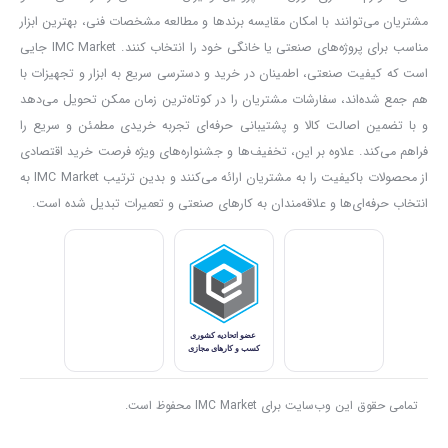
نوع باتری
لیتیوم-یون
مشتریان می‌توانند با امکان مقایسه برندها و مطالعه مشخصات فنی، بهترین ابزار
قطر سه‌ نظام
13میلی متر
مناسب برای پروژه‌های صنعتی یا خانگی خود را انتخاب کنند. IMC Market جایی
جنس سه نظام
فلزی
است که کیفیت صنعتی، اطمینان در خرید و دسترسی سریع به ابزار و تجهیزات با
حداکثر قطر سوراخ‌کاری در چوب
38میلی متر
هم جمع شده‌اند، سفارشات مشتریان را در کوتاه‌ترین زمان ممکن تحویل می‌دهد
حداکثر قطر سوراخ‌کاری در فلز
13 میلی‌متر
و با تضمین اصالت کالا و پشتیبانی حرفه‌ای تجربه خریدی مطمئن و سریع را
حداکثر قطر سوراخ‌کاری در دیوار
12میلی متر
فراهم می‌کند. علاوه بر این، تخفیف‌ها و جشنواره‌های ویژه فرصت خرید اقتصادی
ظرفیت باتری
4 آمپرساعت
از محصولات باکیفیت را به مشتریان ارائه می‌کنند و بدین ترتیب IMC Market به
مدت‌ زمان شارژ باتری
60 دقیقه
انتخاب حرفه‌ای‌ها و علاقه‌مندان به کارهای صنعتی و تعمیرات تبدیل شده است.
تعداد حالت های سرعت
3
نوع موتور
براشلس
نوع کاربری
پیچ کاری -دریل کاری-دریل چکشی
وزن
1600گرم
شارژر
4 آمپر
تعداد گشتاور قابل تنظیم
24+2
تمامی حقوق این وب‌سایت برای IMC Market محفوظ است.