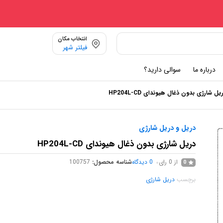
انتخاب مکان
فیلتر شهر
درباره ما
سوالی دارید؟
یل شارژی بدون ذغال هیوندای HP204L-CD
دریل و دریل شارژی
دریل شارژی بدون ذغال هیوندای HP204L-CD
از 0 رای
0
دیدگاه
شناسه محصول:
100757
0
برچسب
دریل شارژی