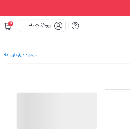
0
ورود/ثبت نام
بازخورد درباره این کالا
IMC Market
در انبار موجود نمی باشد
ارسال توسط IMC Market