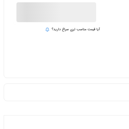
ناموجود
بروزرسانی قیمت:
15 تیر 1403
آیا قیمت مناسب تری سراغ دارید؟