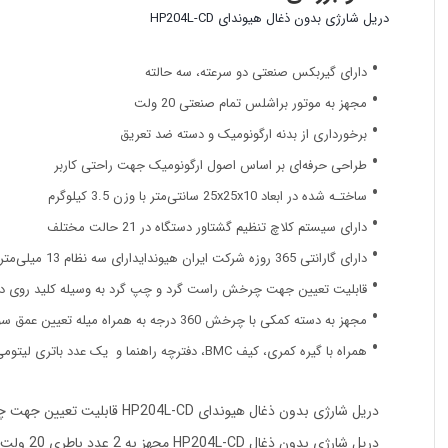
دریل شارژی بدون ذغال هیوندای HP204L-CD
دارای گیربکس صنعتی دو سرعته، سه حالته
مجهز به موتور براشلس تمام صنعتی 20 ولت
برخورداری از بدنه ارگونومیک و دسته ضد تعریق
طراحی حرفه‌ای بر اساس اصول ارگونومیک جهت راحتی کاربر
ساختـه شد‌ه در ابعاد 25x25x10 سانتی‌متر با وزن 3.5 کیلوگرم
دارای سیستم کلاچ تنظیم گشتاور دستگاه در 21 حالت مختلف
دارای گارانتی 365 روزه شرکت ایران هیوندایدارای سه نظام 13 میلی‌متری
قابلیت تعیین جهت چرخش راست گرد و چپ گرد به وسیله کلید روی د
مجهز به دسته کمکی با چرخش 360 درجه به همراه میله تعیین عمق سوراخ کاری
همراه با گیره کمری، کیف BMC، دفترچه راهنما و یک عدد باتری لیتومی یونی 20 ولت اضافه
دریل شارژی بدون ذغال هیوندای HP204L-CD قابلیت تعیین جهت چرخش راست گرد و چپ گرد به وسیله کلید روی دستگاه را دارا است.
دریل شارژی بدون ذغال HP204L-CD مجهز به 2 عدد باطری 20 ولت لیتیوم 4 آمپر ساعت است. این دستگاه با برخورداری از بدنه ارگونومیک و دسته ضد تعریق موجب راحتی دست کاربر در حین کار می‌شود.