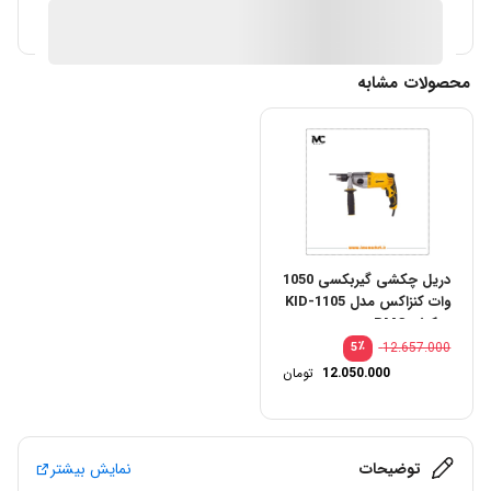
آیا قیمت مناسب تری سراغ دارید؟
محصولات مشابه
دریل چکشی گیربکسی 1050
وات کنزاکس مدل KID-1105
+ کیف BMC
٪
12.657.000
5
12.050.000
تومان
توضیحات
نمایش بیشتر