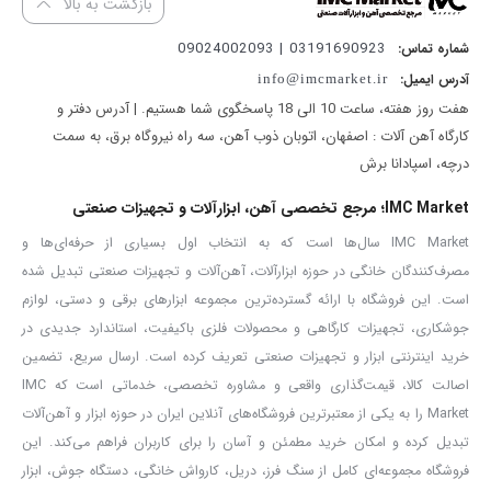
مطاله بیشتر در مورد
انواع سه نظام دریل
کلیک کنید.
بازگشت به بالا
موتور و آرمیچر دو قسمت مهم در
دریل
می باشند. جنس سیم پیچ
03191690923 | 09024002093
شماره تماس:
آرمیچر و بالشتک در
دریل برقی ۵۳۰۲ آروا
۱۰۰% مس می باشد تا القای
آدرس ایمیل:
info@imcmarket.ir
مغناطیسی یه راحتی صورت گیرد و تحمل حرارتی آن بالا باشد. موتور این
هفت روز هفته، ساعت 10 الی 18 پاسخگوی شما هستیم. | آدرس دفتر و
کارگاه آهن آلات : اصفهان، اتوبان ذوب آهن، سه راه نیروگاه برق، به سمت
دستگاه دارای راندمان بالا است و موجب افزایش کارایی دستگاه می شود.
درچه، اسپادانا برش
استاندارد VDE یکی از استانداردهای بین المللی است که سیم به کار رفته
IMC Market؛ مرجع تخصصی آهن، ابزارآلات و تجهیزات صنعتی
در
دریل برقی مدل ۵۳۰۲
دارای این استاندارد می باشد. از آنجا که بروز
IMC Market سال‌ها است که به انتخاب اول بسیاری از حرفه‌ای‌ها و
هرگونه آسیب برای سیم بر روی عملکرد دستگاه تاثیر می گذارد؛ این
مصرف‌کنندگان خانگی در حوزه ابزارآلات، آهن‌آلات و تجهیزات صنعتی تبدیل شده
استاندارد نشان دهنده کیفیت سیم های به کار رفته شده در این دریل می
است. این فروشگاه با ارائه گسترده‌ترین مجموعه ابزارهای برقی و دستی، لوازم
باشد.
جوشکاری، تجهیزات کارگاهی و محصولات فلزی باکیفیت، استاندارد جدیدی در
دیمر وسیله ای است که امکان تنظیم ولتاژ و در نتیجه آن امکان کنترل
خرید اینترنتی ابزار و تجهیزات صنعتی تعریف کرده است. ارسال سریع، تضمین
اصالت کالا، قیمت‌گذاری واقعی و مشاوره تخصصی، خدماتی است که IMC
سرعت دستگاه را ایجاد می کند.
دریل برقی مدل ۵۳۰۲
دارای دکمه دیمر
Market را به یکی از معتبرترین فروشگاه‌های آنلاین ایران در حوزه ابزار و آهن‌آلات
است و رنگ آن قرمز و روی کلید روشن و خاموش به صورت گردان می
تبدیل کرده و امکان خرید مطمئن و آسان را برای کاربران فراهم می‌کند. این
باشد.
فروشگاه مجموعه‌ای کامل از سنگ فرز، دریل، کارواش خانگی، دستگاه جوش، ابزار