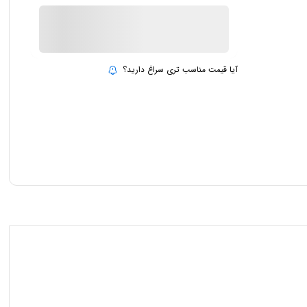
ناموجود
بروزرسانی قیمت:
15 تیر 1403
آیا قیمت مناسب تری سراغ دارید؟