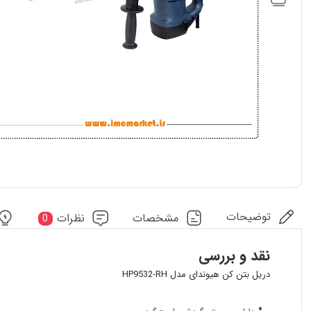
توضیحات
مشخصات
نظرات
0
نقد و بررسی
دریل بتن کن هیوندای مدل HP9532-RH