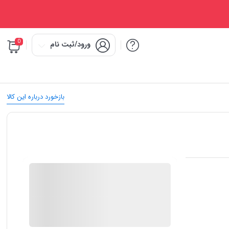
0
ورود/ثبت نام
بازخورد درباره این کالا
IMC Market
در انبار موجود نمی باشد
ارسال توسط IMC Market