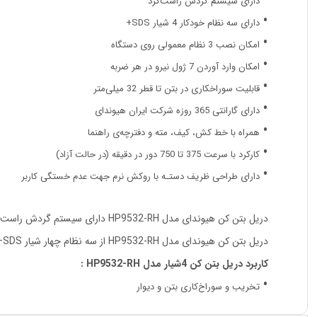
دارای سیستم گردش راست‌گرد
دارای سه نظام خودکار 4 شیار SDS+
امکان نصب 3 نظام معمولی روی دستگاه
امکان وارد آورد‌ن 7 ژول نیرو در هر ضربه
قابلیت سوراخکاری در بتن تا قطر 32 میلی‌متر
دارای گارانتی 365 روزه شرکت ایران هیوندای
همراه با خط کش، کیف، مته و دفترچه‌ی راهنما
کارکرد با سرعت 375 تا 750 دور در دقیقه (در حالت آزاد)
دارای طراحی ظریف دستـه با روکش نرم جهت عدم خستگی کاربر
دریل بتن کن هیوندای مدل HP9532-RH دارای سیستم گردش راست‌گرد بوده و با قدرت 950 عملیات تخریب مصالح را انجام می‌دهد.
دریل بتن کن هیوندای مدل HP9532-RH از سه نظام چهار شیار SDS+ برخوردار بود‌ه و بهترین عملکرد ممکن را ارائه می‌دهد.
کاربرد دریل بتن کن 4شیار مدل HP9532-RH :
تخریب و سوراخ‌کاری بتن و دیوار