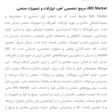
دستگاه را افزایش می‌دهد.
IMC Market؛ مرجع تخصصی آهن، ابزارآلات و تجهیزات صنعتی
اگر به دنبال
خرید درجه باد کارگاهی استارمکس مدل SA-1101
با کیفیت
IMC Market سال‌ها است که به انتخاب اول بسیاری از حرفه‌ای‌ها و
ساخت بالا، طراحی حرفه‌ای و دوام مناسب هستید، این محصول می‌تواند
مصرف‌کنندگان خانگی در حوزه ابزارآلات، آهن‌آلات و تجهیزات صنعتی تبدیل شده
است. این فروشگاه با ارائه گسترده‌ترین مجموعه ابزارهای برقی و دستی، لوازم
گزینه‌ای ایده‌آل برای شما باشد. در
فروشگاه IMC Market
می‌توانید این
جوشکاری، تجهیزات کارگاهی و محصولات فلزی باکیفیت، استاندارد جدیدی در
محصول را با اطمینان بیشتر بررسی و تهیه کنید. ما در
IMC Market
خرید اینترنتی ابزار و تجهیزات صنعتی تعریف کرده است. ارسال سریع، تضمین
تلاش می‌کنیم با ارائه ابزارآلات کاربردی، کیفیت مناسب و خریدی آسان،
اصالت کالا، قیمت‌گذاری واقعی و مشاوره تخصصی، خدماتی است که IMC
تجربه‌ای مطمئن و رضایت‌بخش برای مشتریان فراهم کنیم.
Market را به یکی از معتبرترین فروشگاه‌های آنلاین ایران در حوزه ابزار و آهن‌آلات
تبدیل کرده و امکان خرید مطمئن و آسان را برای کاربران فراهم می‌کند. این
ویژگی‌های کلیدی
فروشگاه مجموعه‌ای کامل از سنگ فرز، دریل، کارواش خانگی، دستگاه جوش، ابزار
کیفیت ساخت عالی و صنعتی
دستی، لوازم آهنگری، ورق‌آلات، پروفیل و یراق‌آلات صنعتی را ارائه می‌دهد و
مقاوم و مستحکم
مشتریان می‌توانند با امکان مقایسه برندها و مطالعه مشخصات فنی، بهترین ابزار
مناسب برای پروژه‌های صنعتی یا خانگی خود را انتخاب کنند. IMC Market جایی
طراحی حرفه‌ای با والو خروجی هوا ضامن‌دار
است که کیفیت صنعتی، اطمینان در خرید و دسترسی سریع به ابزار و تجهیزات با
ساخته شده از بهترین آلیاژ برنجی
هم جمع شده‌اند، سفارشات مشتریان را در کوتاه‌ترین زمان ممکن تحویل می‌دهد
دارای شلنگ بلند، بادوام و با انعطاف‌پذیری بالا
و با تضمین اصالت کالا و پشتیبانی حرفه‌ای تجربه خریدی مطمئن و سریع را