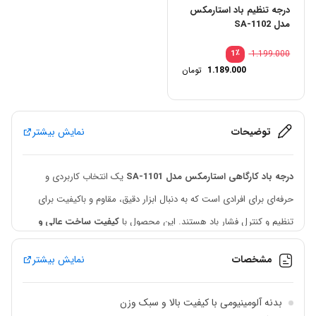
درجه تنظیم باد استارمکس
مدل SA-1102
٪
1.199.000
1
1.189.000
تومان
توضیحات
نمایش بیشتر
درجه باد کارگاهی استارمکس مدل SA-1101
یک انتخاب کاربردی و
حرفه‌ای برای افرادی است که به دنبال ابزار دقیق، مقاوم و باکیفیت برای
تنظیم و کنترل فشار باد هستند. این محصول با
کیفیت ساخت عالی و
صنعتی
تولید شده و برای استفاده در محیط‌های کارگاهی، تعمیرگاهی و
مشخصات
نمایش بیشتر
مصارف حرفه‌ای، عملکردی قابل‌اعتماد ارائه می‌دهد.
بدنه این
درجه باد کارگاهی
از ساختاری
مقاوم و مستحکم
برخوردار است
بدنه آلومینیومی با کیفیت بالا و سبک وزن
و برای استفاده مداوم در شرایط کاری مختلف طراحی شده است. همچنین