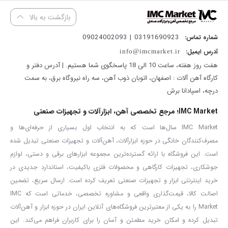
دارای
قفل ایمنی خودکار
برای جلوگیری از سقوط ناگهانی بار
بازگشت به بالا
طراحی مقاوم و مناسب استفاده در محیط‌های صنعتی و کارگاهی
03191690923 | 09024002093
شماره تماس:
مناسب برای بلند کردن و جابه‌جایی عمودی بارهای سنگین
آدرس ایمیل:
info@imcmarket.ir
جرثقیل دستی مدل 4582 برای جابه‌جایی بارهای سنگین در محیط‌هایی که
هفت روز هفته، ساعت 10 الی 18 پاسخگوی شما هستیم. | آدرس دفتر و
دسترسی به تجهیزات بالابر بزرگ امکان‌پذیر نیست، کاربرد زیادی دارد. از
کارگاه آهن آلات : اصفهان، اتوبان ذوب آهن، سه راه نیروگاه برق، به سمت
این جرثقیل می‌توان در
کارگاه‌های صنعتی، کارخانه‌ها، تعمیرگاه‌ها،
درچه، اسپادانا برش
معادن، اسکله‌ها و پروژه‌های عمرانی
استفاده کرد.
IMC Market؛ مرجع تخصصی آهن، ابزارآلات و تجهیزات صنعتی
ظرفیت 2 تنی این دستگاه امکان بلند کردن طیف گسترده‌ای از تجهیزات و
IMC Market سال‌ها است که به انتخاب اول بسیاری از حرفه‌ای‌ها و
قطعات سنگین را فراهم کرده و ارتفاع لیفت 3 متری نیز فضای مناسبی
مصرف‌کنندگان خانگی در حوزه ابزارآلات، آهن‌آلات و تجهیزات صنعتی تبدیل شده
برای انجام عملیات جابه‌جایی عمودی ایجاد می‌کند.
است. این فروشگاه با ارائه گسترده‌ترین مجموعه ابزارهای برقی و دستی، لوازم
جوشکاری، تجهیزات کارگاهی و محصولات فلزی باکیفیت، استاندارد جدیدی در
هنگام خرید جرثقیل دستی، توجه به عواملی مانند
ظرفیت باربرداری،
خرید اینترنتی ابزار و تجهیزات صنعتی تعریف کرده است. ارسال سریع، تضمین
ارتفاع لیفت، طول زنجیر، نیروی مورد نیاز برای کار، کیفیت زنجیر،
اصالت کالا، قیمت‌گذاری واقعی و مشاوره تخصصی، خدماتی است که IMC
سیستم قفل ایمنی و استحکام بدنه و قطعات
اهمیت زیادی دارد.
Market را به یکی از معتبرترین فروشگاه‌های آنلاین ایران در حوزه ابزار و آهن‌آلات
جرثقیل دستی آروا مدل 4582 با ظرفیت 2 تن، ارتفاع لیفت 3 متر، زنجیر
تبدیل کرده و امکان خرید مطمئن و آسان را برای کاربران فراهم می‌کند. این