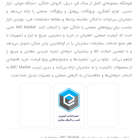
3 متری و قفل ایمنی خودکار، گزینه‌ای مناسب برای کاربرانی است که به
فروشگاه مجموعه‌ای کامل از سنگ فرز، دریل، کارواش خانگی، دستگاه جوش، ابزار
دستی، لوازم آهنگری، ورق‌آلات، پروفیل و یراق‌آلات صنعتی را ارائه می‌دهد و
یک ابزار بالابر مقاوم و کاربردی برای محیط‌های صنعتی و کارگاهی نیاز
مشتریان می‌توانند با امکان مقایسه برندها و مطالعه مشخصات فنی، بهترین ابزار
دارند.
مناسب برای پروژه‌های صنعتی یا خانگی خود را انتخاب کنند. IMC Market جایی
پیش از استفاده، زنجیر، قلاب‌ها و سایر اجزای جرثقیل را بررسی کنید و از
است که کیفیت صنعتی، اطمینان در خرید و دسترسی سریع به ابزار و تجهیزات با
سالم بودن آن‌ها اطمینان داشته باشید. زنجیر باید به‌صورت صحیح در
هم جمع شده‌اند، سفارشات مشتریان را در کوتاه‌ترین زمان ممکن تحویل می‌دهد
و با تضمین اصالت کالا و پشتیبانی حرفه‌ای تجربه خریدی مطمئن و سریع را
مسیر خود قرار گرفته و بدون پیچ‌خوردگی یا آسیب‌دیدگی باشد.
فراهم می‌کند. علاوه بر این، تخفیف‌ها و جشنواره‌های ویژه فرصت خرید اقتصادی
همچنین باید از
اعمال بار بیشتر از ظرفیت مجاز دستگاه
خودداری کرده و
از محصولات باکیفیت را به مشتریان ارائه می‌کنند و بدین ترتیب IMC Market به
هرگز از جرثقیل دستی برای بلند کردن افراد استفاده نکنید. روغن‌کاری و
انتخاب حرفه‌ای‌ها و علاقه‌مندان به کارهای صنعتی و تعمیرات تبدیل شده است.
سرویس منظم زنجیر و اجزای متحرک نیز به افزایش طول عمر و حفظ
عملکرد صحیح دستگاه کمک می‌کند.
با خرید جرثقیل دستی آروا مدل 4582 از
IMC Market (آی ام سی
مارکت)
، ابزاری مقاوم و کاربردی برای بلند کردن و جابه‌جایی بارهای
سنگین در اختیار خواهید داشت. تضمین اصالت کالا، قیمت رقابتی، ارسال
سریع، بسته‌بندی مطمئن و پشتیبانی تخصصی از مزایای خرید این
تمامی حقوق این وب‌سایت برای IMC Market محفوظ است.