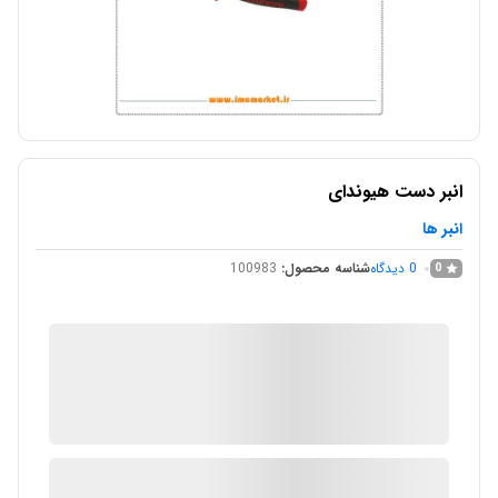
انبر دست هیوندای
انبر ها
0
دیدگاه
شناسه محصول:
100983
0
IMC Market
در انبار موجود نمی باشد
ارسال توسط IMC Market
آیا قیمت مناسب تری سراغ دارید؟