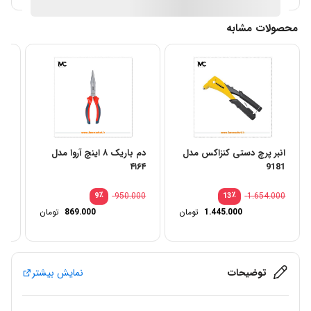
محصولات مشابه
انبر پرچ دستی کنزاکس مدل
دم باریک ۸ اینچ آروا مدل
9181
۴۱۶۴
کنز
00
٪
950.000
٪
1.654.000
9
13
1.445.000
تومان
869.000
تومان
توضیحات
نمایش بیشتر