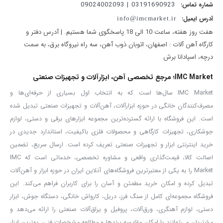
03191690923 | 09024002093
شماره تماس:
نگه داشتـن، خم کرد‌ن، برید‌ن سیم و کابل
آدرس ایمیل:
info@imcmarket.ir
چرخاند‌ن یا خم کرد‌ن قطعات فلزی کوچک
هفت روز هفته، ساعت 10 الی 18 پاسخگوی شما هستیم. | آدرس دفتر و
بیرون کشیدن میخ از دیوار یا چوب
کارگاه آهن آلات : اصفهان، اتوبان ذوب آهن، سه راه نیروگاه برق، به سمت
درچه، اسپادانا برش
IMC Market؛ مرجع تخصصی آهن، ابزارآلات و تجهیزات صنعتی
IMC Market سال‌ها است که به انتخاب اول بسیاری از حرفه‌ای‌ها و
مصرف‌کنندگان خانگی در حوزه ابزارآلات، آهن‌آلات و تجهیزات صنعتی تبدیل شده
است. این فروشگاه با ارائه گسترده‌ترین مجموعه ابزارهای برقی و دستی، لوازم
جوشکاری، تجهیزات کارگاهی و محصولات فلزی باکیفیت، استاندارد جدیدی در
خرید اینترنتی ابزار و تجهیزات صنعتی تعریف کرده است. ارسال سریع، تضمین
اصالت کالا، قیمت‌گذاری واقعی و مشاوره تخصصی، خدماتی است که IMC
Market را به یکی از معتبرترین فروشگاه‌های آنلاین ایران در حوزه ابزار و آهن‌آلات
تبدیل کرده و امکان خرید مطمئن و آسان را برای کاربران فراهم می‌کند. این
فروشگاه مجموعه‌ای کامل از سنگ فرز، دریل، کارواش خانگی، دستگاه جوش، ابزار
دستی، لوازم آهنگری، ورق‌آلات، پروفیل و یراق‌آلات صنعتی را ارائه می‌دهد و
مشتریان می‌توانند با امکان مقایسه برندها و مطالعه مشخصات فنی، بهترین ابزار