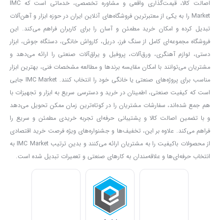
کارهای مرتبط با سقف کاذب، پنل‌های سه‌بعدی، برق ساختمان و… خواهد
اصالت کالا، قیمت‌گذاری واقعی و مشاوره تخصصی، خدماتی است که IMC
بود. نکته مهم دیگر در خصوص این محصول به بدنه مقاوم آن مرتبط
Market را به یکی از معتبرترین فروشگاه‌های آنلاین ایران در حوزه ابزار و آهن‌آلات
تبدیل کرده و امکان خرید مطمئن و آسان را برای کاربران فراهم می‌کند. این
است. این موضوع باعث شده تا این تراز لیزری به گزینه‌ای عالی برای
فروشگاه مجموعه‌ای کامل از سنگ فرز، دریل، کارواش خانگی، دستگاه جوش، ابزار
استفاده در پروژه‌های ساختمانی تبدیل شود؛ چراکه مقاومت مناسبی در
دستی، لوازم آهنگری، ورق‌آلات، پروفیل و یراق‌آلات صنعتی را ارائه می‌دهد و
برابر آسیب‌های احتمالی خواهد داشت. برای بررسی دقیق‌تر ویژگی‌های
مشتریان می‌توانند با امکان مقایسه برندها و مطالعه مشخصات فنی، بهترین ابزار
فنی این محصول با ما همراه باشید.
مناسب برای پروژه‌های صنعتی یا خانگی خود را انتخاب کنند. IMC Market جایی
است که کیفیت صنعتی، اطمینان در خرید و دسترسی سریع به ابزار و تجهیزات با
نوع لیزر این محصول از نوع کلاس دو (Class II) است؛ از همین رو به
هم جمع شده‌اند، سفارشات مشتریان را در کوتاه‌ترین زمان ممکن تحویل می‌دهد
شما پیشنهاد می‌کنیم در هنگام کار کردن با آن از عینک‌های محافظ چشم
و با تضمین اصالت کالا و پشتیبانی حرفه‌ای تجربه خریدی مطمئن و سریع را
بهره بگیرید. در غیر این صورت ممکن است در بلندمدت دچار آسیب‌های
فراهم می‌کند. علاوه بر این، تخفیف‌ها و جشنواره‌های ویژه فرصت خرید اقتصادی
بینایی شوید.
از محصولات باکیفیت را به مشتریان ارائه می‌کنند و بدین ترتیب IMC Market به
دقت نمایش این تراز از 3mm تا 10m بوده که عددی مناسب و کارآمد
انتخاب حرفه‌ای‌ها و علاقه‌مندان به کارهای صنعتی و تعمیرات تبدیل شده است.
برای پروژه‌هایی است که به دقت متوسط و بالا (و نه عالی) نیازمندند.
این محصول در صورتی که بر روی سطوح غیرتراز قرار بگیرد، می‌تواند به
طور خودکار تا 4 درجه خود را تراز کند. اما در صورتی که درجه غیرترازی
سطح آن بیشتر از این عدد باشد، با کمک سیستم هشدار خود به شما