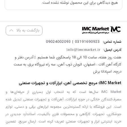
هیچ دیدگاهی برای این محصول نوشته نشده است.
تراز لیزری کنزاکس (لیزر قرمز) مدل KLL-3180 یکی از شناخته‌شده‌ترین
ترازهای لیزری در رده ترازهای کوچک و متوسط است. این محصول از یک
دیود لیزری بهره می‌برد و از همین جهت با مدل‌های سه‌بعدی ترازهای
بازگشت به بالا
لیزری قابل‌مقایسه نبوده و کاربردهای محدودتری نسبت به آن‌ها دارد.
03191690923 | 09024002093
شماره تماس:
همچنین نوع لیزر آن از نوع لیزر قرمز است. ترازهای لیزر قرمز دقت
آدرس ایمیل:
info@imcmarket.ir
پایین‌تری به نسبت لیزرهای سبز دارند؛ اما مصرف انرژی‌ آن‌ها بسیار
هفت روز هفته، ساعت 10 الی 18 پاسخگوی شما هستیم. | آدرس دفتر و
پایین‌تر است و قیمت‌ بسیار مناسب‌تری نیز دارند. برای مثال این لیزر
کارگاه آهن آلات : اصفهان، اتوبان ذوب آهن، سه راه نیروگاه برق، به سمت
درچه، اسپادانا برش
می‌تواند حدود 20 ساعت شارژدهی مداوم داشته باشد؛ در حالی که نمونه
مشابه همین محصول که لیزر سبز دارد، این عدد تنها در حدود 8 ساعت.
IMC Market؛ مرجع تخصصی آهن، ابزارآلات و تجهیزات صنعتی
تفاوت قیمت محصولات نیز قابل‌توجه است.
IMC Market سال‌ها است که به انتخاب اول بسیاری از حرفه‌ای‌ها و
مصرف‌کنندگان خانگی در حوزه ابزارآلات، آهن‌آلات و تجهیزات صنعتی تبدیل شده
از همین جهت اگر ظرافت کار شما بسیار بالا نیست و به یک تراز رده
است. این فروشگاه با ارائه گسترده‌ترین مجموعه ابزارهای برقی و دستی، لوازم
متوسط از لحاظ دقت نیاز دارید، به شما تراز لیزری کنزاکس مدل KLL-
جوشکاری، تجهیزات کارگاهی و محصولات فلزی باکیفیت، استاندارد جدیدی در
3180 لیزر قرمز را پیشنهاد می‌کنیم. این لیزر انتخاب فوق‌العاده‌ای برای
خرید اینترنتی ابزار و تجهیزات صنعتی تعریف کرده است. ارسال سریع، تضمین