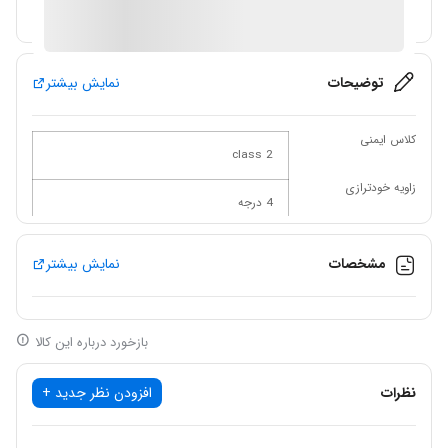
آیا قیمت مناسب تری سراغ دارید؟
توضیحات
نمایش بیشتر
کلاس ایمنی
2 class
زاویه خودترازی
4 درجه
دقت نمایش
3 میلی متر در هر 10 متر
مشخصات
نمایش بیشتر
طول کاربردی
13 متر در روشنایی 200 لوکس
مدت زمان استفاده
بازخورد درباره این کالا
20 ساعت با باتری شارژی
کلاس محافظت
نظرات
افزودن نظر جدید +
54