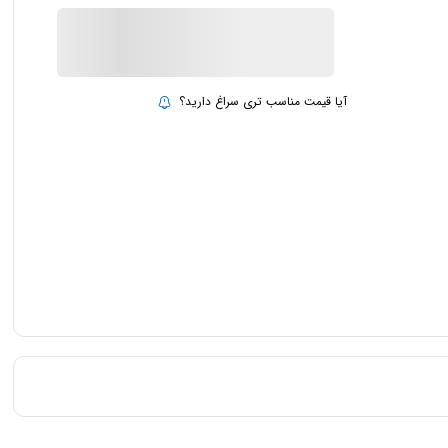
ناموجود
بروزرسانی قیمت:
15 تیر 1403
آیا قیمت مناسب تری سراغ دارید؟