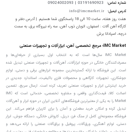
03191690923 | 09024002093
شماره تماس:
انجام
جوش co2
تولید شده است و دارای قابلیت ها و ویژگی هایی است
آدرس ایمیل:
info@imcmarket.ir
که آن ها را معرفی می کنیم. وزن اینورتر جوشکاری میگ ۶۳۰ آمپر ۴۵
هفت روز هفته، ساعت 10 الی 18 پاسخگوی شما هستیم. | آدرس دفتر و
کیلوگرم می باشد و دارای ابعاد ۶۸۵*۳۰۲*۶۶۰ است.
کارگاه آهن آلات : اصفهان، اتوبان ذوب آهن، سه راه نیروگاه برق، به سمت
بر روی
دستگاه جوشکاری mig630 آروا مدل ۲۱۲۵
دو صفحه دیجیتال قرار
درچه، اسپادانا برش
دارد که میزان جریان و ولتاژ نمایش داده می شود. علاوه بر این موارد ۵
IMC Market؛ مرجع تخصصی آهن، ابزارآلات و تجهیزات صنعتی
کلید و ۳ ولوم نیز روی آن تعبیه شده است که هر کدام کاربرد مخصوص به
IMC Market سال‌ها است که به انتخاب اول بسیاری از حرفه‌ای‌ها و
خود را دارند. توسط ولوم ها می توانید میزان جریان خروجی، میزان نفوذ
مصرف‌کنندگان خانگی در حوزه ابزارآلات، آهن‌آلات و تجهیزات صنعتی تبدیل شده
است. این فروشگاه با ارائه گسترده‌ترین مجموعه ابزارهای برقی و دستی، لوازم
جوش و سرعت وایر فیلر را تنظیم کنید. در ادامه کاربرد کلید ها را توضیح
جوشکاری، تجهیزات کارگاهی و محصولات فلزی باکیفیت، استاندارد جدیدی در
می دهیم.
خرید اینترنتی ابزار و تجهیزات صنعتی تعریف کرده است. ارسال سریع، تضمین
کلید MIG:
توسط این کلید نوع جوشکاری خود را بین حالت ARC و
اصالت کالا، قیمت‌گذاری واقعی و مشاوره تخصصی، خدماتی است که IMC
MIG انتخاب می کنید.
Market را به یکی از معتبرترین فروشگاه‌های آنلاین ایران در حوزه ابزار و آهن‌آلات
کلید CRATER:
بالا رفتن یا نرفتن دور موتور را مشخص می کنید.
تبدیل کرده و امکان خرید مطمئن و آسان را برای کاربران فراهم می‌کند. این
کلید GAS:
این کلید تعبیه شده است تا متناسب با نوع جوشکاری خود
فروشگاه مجموعه‌ای کامل از سنگ فرز، دریل، کارواش خانگی، دستگاه جوش، ابزار
گاز را قطع و وصل کنید.
دستی، لوازم آهنگری، ورق‌آلات، پروفیل و یراق‌آلات صنعتی را ارائه می‌دهد و
کلید SOLID WIRE:
با توجه به اینکه برای انجام جوش CO2 برای هر
مشتریان می‌توانند با امکان مقایسه برندها و مطالعه مشخصات فنی، بهترین ابزار