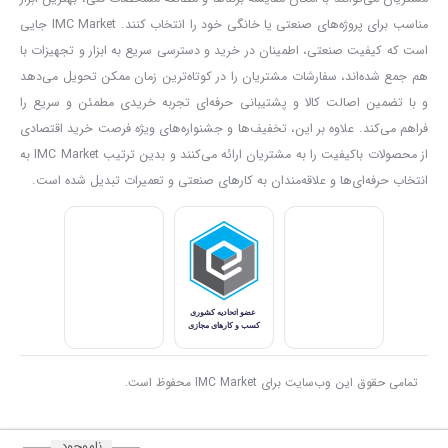
فلزی از سیم جوش مخصوصی استفاده می شود؛ برای هماهنگ سازی
مناسب برای پروژه‌های صنعتی یا خانگی خود را انتخاب کنند. IMC Market جایی
دستگاه با نوع سیم جوش، از این کلید استفاده می شود.
است که کیفیت صنعتی، اطمینان در خرید و دسترسی سریع به ابزار و تجهیزات با
هم جمع شده‌اند، سفارشات مشتریان را در کوتاه‌ترین زمان ممکن تحویل می‌دهد
کلید WIRE DIAMTER:
همان طور که می دانیم قطر سیم های جوش
و با تضمین اصالت کالا و پشتیبانی حرفه‌ای تجربه خریدی مطمئن و سریع را
متنوع است و لازم است قبل از کار با
دستگاه جوش اینورتر co2 مدل
فراهم می‌کند. علاوه بر این، تخفیف‌ها و جشنواره‌های ویژه فرصت خرید اقتصادی
۲۱۲۵
توسط این کلید دستگاه را متناسب با قطر سیم جوش تنظیم کنیم.
از محصولات باکیفیت را به مشتریان ارائه می‌کنند و بدین ترتیب IMC Market به
اینورتر جوشکاری co2 آروا مدل ۲۱۲۵
دارای دو استاندارد است یکی مرتبط
انتخاب حرفه‌ای‌ها و علاقه‌مندان به کارهای صنعتی و تعمیرات تبدیل شده است.
با درجه عایق کاری و دیگری درجه حفاظت بدنه است. برای این
دستگاه
جوش co2
درجه عایق کاری F می باشد. یعنی سیم پیچ ها تا ۱۵۵ درجه
سانتی گراد گرما را تحمل می کنند. درجه حفاظت بدنه نیز با علامت IP21
مشخص شده و به این معنا است که دستگاه در برابر چکیده شدن آب به
طور غیر متوالی و نفوذ اجسام بزرگتر از ۲۱ میلی متر مقاوم است.
سه پارامتر کارایی، ضریب توان و چرخه کاری میزان عملکرد دستگاه را
تمامی حقوق این وب‌سایت برای IMC Market محفوظ است.
مشخص می کنند. زمانی که چرخه کاری دستگاه ۶۰ درصد است یعنی در
مدت زمان ده دقیقه می تواند شش دقیقه بدون وقفه با حداکثر توان خود
ناموجود