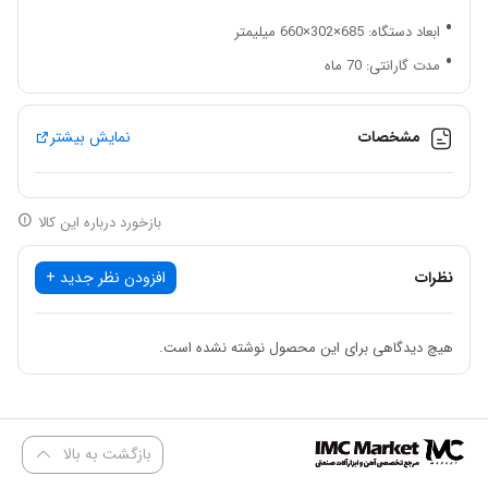
ابعاد دستگاه: 685×302×660 میلیمتر
مدت گارانتی: 70 ماه
کم مصرف و پر توان
مجهز به منبع آب خنک و کالسکه
مشخصات
نمایش بیشتر
مجهز به تورچ آب خنک بینزل ساخت آلمان (BINZEL)
سرعت تغذیه سیم جوش 3 تا 15 متر بر دقیقه
بازخورد درباره این کالا
ضخامت سیم جوش 1 – 1.5 – 1.6 میلیمتر
زمان پس جریان 0.5 تا 1.5 ثانیه
نظرات
افزودن نظر جدید +
ضخامت ورق 1.2 میلیمتر به بالا
دستگاه جوشکاری میگ/مگ با قابلیت جوشکاری الکترود دستی
هیچ دیدگاهی برای این محصول نوشته نشده است.
دستگاه جوش co2 آروا مدل ۲۱۲۵
یک دستگاه جوش سه فاز و کم مصرف
اما پرتوان است که علاوه بر جوشکاری میگ/مگ، قابلیت جوشکاری با
بازگشت به بالا
الکترود دستی را نیز دارد. این محصول به صورت تخصصی برای