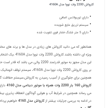
کارواش 2200 وات نووا مدل 4160A
دارای توربولانس اضافی
سیستم تزریق مایع شوینده
دارای 5 متر شلنگ فشار قوی تقویت شده
همانطور که می دانید کارواش های زیادی در مدل ها و برند های مخت
ویژه ای داشته باشند.کارواش 2200 وات نووا مدل 4160A
،یک انتخاب
این مدل مجهز به موتور قدرتمند 2200 واتی می باشد که قادر است حداکثر فشار آب خروجی 160 بار و همچنین حداکثر جریان آب 7.3 لیتر در دقیقه را تولید نماید.
بر روی کارواش 2200 وات نووا مدل 4160A، سیستم توقف اتوماتیک (TSS) کارگزاری شده است که موجب شده به طور خودکار و سریع دستگاه خاموش و روشن شود.
همچنین برای جلوگیری از آسیب رسیدن به کارواش،سیستم حفاظت گرما
کارواش 160 بار 2200 وات همراه با موتور دینامی مدل 4160
می رساند همچنین در شرایط آب و هوایی گوناگون انعطاف پذیری بیشت
در ادامه به بررسی جزئیات بیشتر از
کارواش مدل 4160
خواهیم پردا