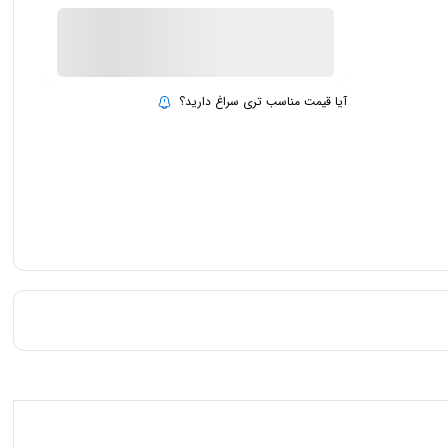
ناموجود
بروزرسانی قیمت:
15 تیر 1403
آیا قیمت مناسب تری سراغ دارید؟