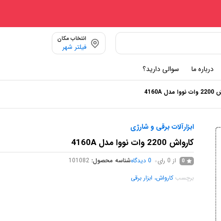
انتخاب مکان
فیلتر شهر
درباره ما
سوالی دارید؟
 مدل 4160A
ابزارآلات برقی و شارژی
کارواش 2200 وات نووا مدل 4160A
از 0 رای
0
دیدگاه
شناسه محصول:
101082
0
برچسب
کارواش، ابزار برقی